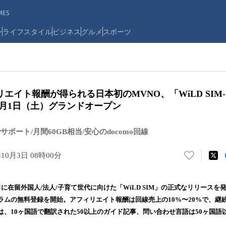
ES
ン
ライフスタイル
ビジネス
グルメ
スポーツ
エイト報酬が得られる日本初のMVNO、「WiLD SIM
10月1日（土）グランドオープン
ポート/月間60GB相当/安心のdocomo回線
年10月3日 08時00分
い
い
ね
日に在留外国人/法人/子育て世代に向けた「WiLD SIM」の正式なリリースを発表
！
ラムの無料登録を開始。アフィリエイト報酬は回線売上の10%〜20%で、継
数
は、10ヶ国語で翻訳された50以上のガイド記事、問い合わせ言語は50ヶ国語
を
読