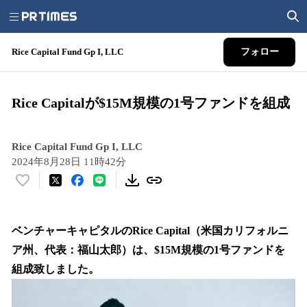
Rice Capital Fund Gp I, LLC
フォロー
Rice Capitalが$15M規模の1号ファンドを組成
Rice Capital Fund Gp I, LLC
2024年8月28日 11時42分
い
い
ね
！
ベンチャーキャピタルのRice Capital（米国カリフォルニ
数
ア州、代表：福山太郎）は、$15M規模の1号ファンドを
を
組成致しました。
読
み
込