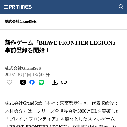
株式会社GrandSoft
新作ゲーム『BRAVE FRONTIER LEGION』
事前登録を開始！
株式会社GrandSoft
2025年5月1日 18時00分
い
い
ね
！
株式会社GrandSoft（本社：東京都新宿区、代表取締役：
数
木村勇介）は、シリーズ全世界合計3800万DLを突破した
を
『ブレイブ フロンティア』を題材としたスマホゲーム
読
み
『BRAVE FRONTIER LEGION』の事前登録を開始したこ