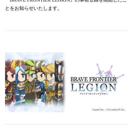
込
とをお知らせいたします。
み
中
で
す