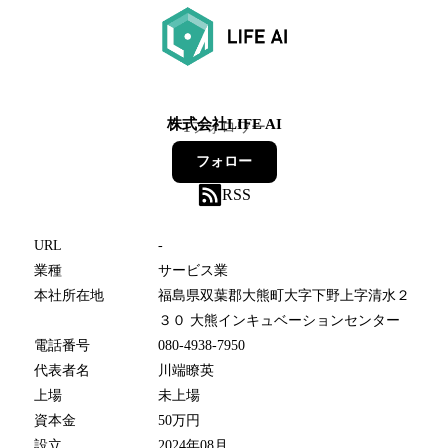
株式会社LIFE AI
1
フォロワー
フォロー
RSS
URL
-
業種
サービス業
本社所在地
福島県双葉郡大熊町大字下野上字清水２
３０ 大熊インキュベーションセンター
電話番号
080-4938-7950
代表者名
川端瞭英
上場
未上場
資本金
50万円
設立
2024年08月