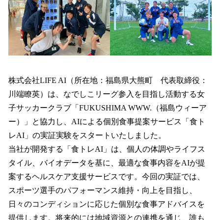
を
読
み
込
み
中
で
す
株式会社LIFE AI（所在地：福島県大熊町 代表取締役：
川端瞭英）は、なでしこリーグ参入を目指し活動する女
子サッカークラブ「FUKUSHIMA WWW.（福島ウィーア
ー）」と協力し、AIによる個別食事提案サービス「食ト
レAI」の実証実験をスタートいたしました。
当社が開発する「食トレAI」は、個人の体調やライフス
タイル、バイオデータを基に、最適な食事内容をAIが提
案するヘルスケア支援サービスです。今回の実証では、
スポーツ選手のパフォーマンス維持・向上を目指し、
日々のコンディションに応じた個別な食事アドバイスを
提供します。将来的には地域資源との連携を通じ、誰も