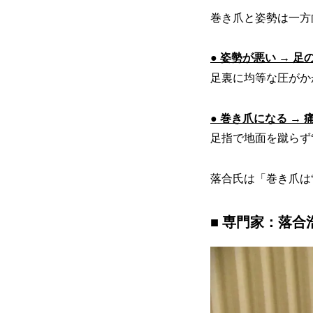
巻き爪と姿勢は一方
● 姿勢が悪い → 
足裏に均等な圧がか
● 巻き爪になる →
足指で地面を蹴らず
落合氏は「巻き爪は
■ 専門家：落