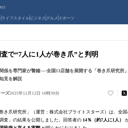
ES
ン
ライフスタイル
ビジネス
グルメ
スポーツ
人調査で“7人に1人が巻き爪”と判明
関係を専門家が警鐘──全国13店舗を展開する「巻き爪研究所
知見を解説
ターズ
2025年12月12日 10時30分
い
い
ね
巻き爪研究所」（運営：株式会社ブライトスターズ）は、全国4,
！
数
調査」の結果を公開しました。回答者の
14％（約7人に1人）
を
国民病と言える実態
が明らかになりました。