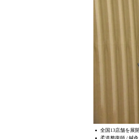
全国13店舗を展
柔道整復師 / 鍼