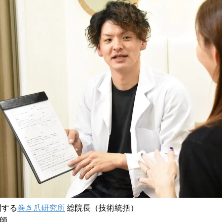
開する
巻き爪研究所
総院長（技術統括）
灸師