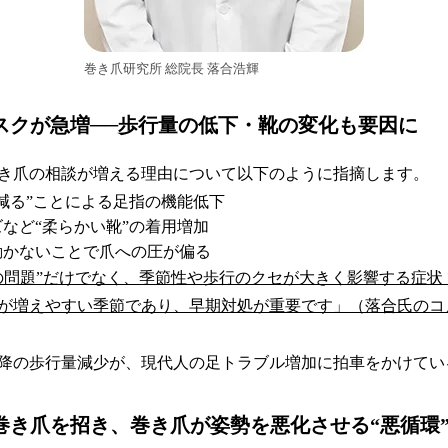
巻き爪研究所 総院長 落合浩輝
リスクが急増──歩行量の低下・靴の変化も要因に
き爪の相談が増える理由について以下のように指摘します。
減る”ことによる足指の機能低下
など“柔らかい靴”の着用増加
動かないことで爪への圧が偏る
の問題”だけでなく、季節性や歩行のクセが大きく影響する症状
が増えやすい季節であり、早期対処が重要です」（落合氏のコ
降の歩行量減少が、現代人の足トラブル増加に拍車をかけてい
が巻き爪を招き、巻き爪が姿勢を悪化させる“悪循環