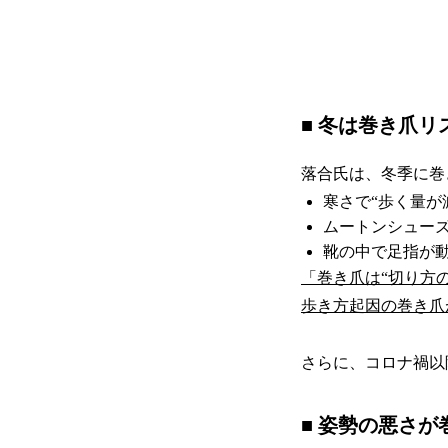
■ 冬は巻き爪
落合氏は、冬季に巻
寒さで“歩く量が
ムートンシューズ
靴の中で足指が
「巻き爪は“切り方
歩き方起因の巻き爪
さらに、コロナ禍以
■ 姿勢の悪さ