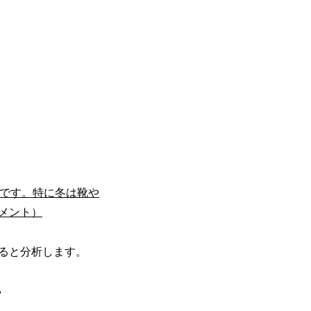
 です。特に冬は靴や
メント）
ると分析します。
”