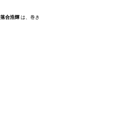
つ
落合浩輝
は、巻き