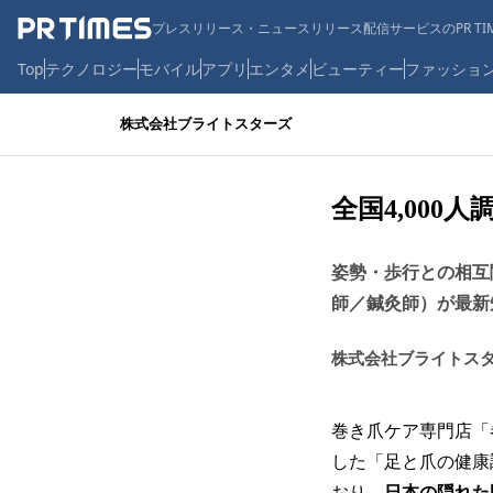
プレスリリース・ニュースリリース配信サービスのPR TIM
Top
テクノロジー
モバイル
アプリ
エンタメ
ビューティー
ファッショ
株式会社ブライトスターズ
全国4,000
姿勢・歩行との相互
師／鍼灸師）が最新
株式会社ブライトス
巻き爪ケア専門店「
した「足と爪の健康
おり、
日本の隠れた