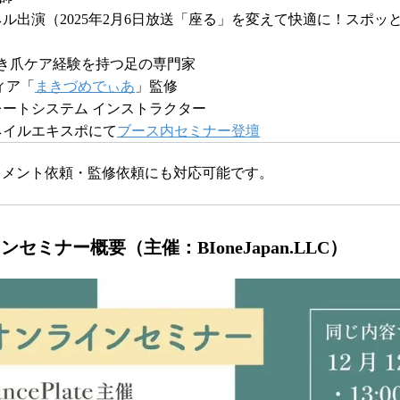
ル出演（2025年2月6日放送「座る」を変えて快適に！スポッ
の巻き爪ケア経験を持つ足の専門家
ィア「
まきづめでぃあ
」監修
ートシステム インストラクター
催ネイルエキスポにて
ブース内セミナー登壇
コメント依頼・監修依頼にも対応可能です。
ラインセミナー概要（主催：BIoneJapan.LLC）