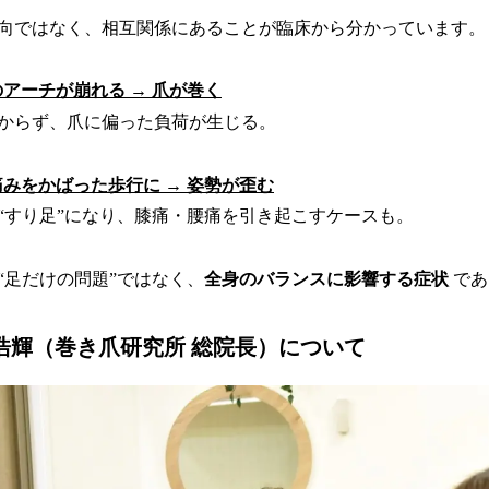
向ではなく、相互関係にあることが臨床から分かっています。
足のアーチが崩れる → 爪が巻く
からず、爪に偏った負荷が生じる。
 痛みをかばった歩行に → 姿勢が歪む
“すり足”になり、膝痛・腰痛を引き起こすケースも。
“足だけの問題”ではなく、
全身のバランスに影響する症状
であ
合浩輝（巻き爪研究所 総院長）について