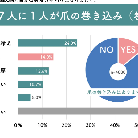
読
み
込
み
中
で
す