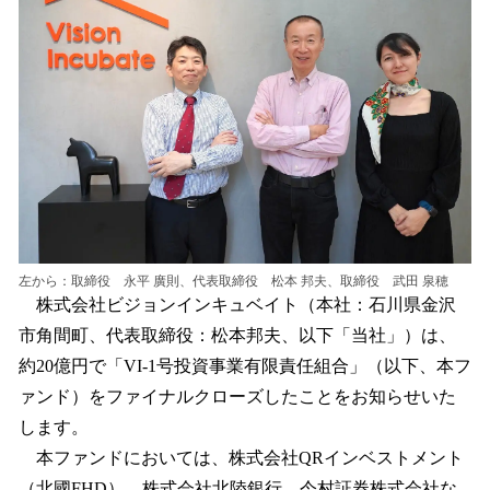
読
み
込
み
中
で
す
左から：取締役 永平 廣則、代表取締役 松本 邦夫、取締役 武田 泉穂
株式会社ビジョンインキュベイト（本社：石川県金沢
市角間町、代表取締役：松本邦夫、以下「当社」）は、
約20億円で「VI-1号投資事業有限責任組合」（以下、本フ
ァンド）をファイナルクローズしたことをお知らせいた
します。
本ファンドにおいては、株式会社QRインベストメント
（北國FHD）、株式会社北陸銀行、今村証券株式会社な