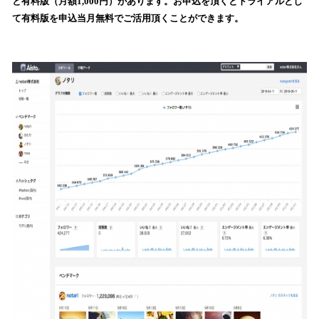
と有料版（月額1,000円）があります。お申込を頂くとトライアルとし
読
て有料版を申込当月無料でご活用頂くことができます。
み
込
み
中
で
す