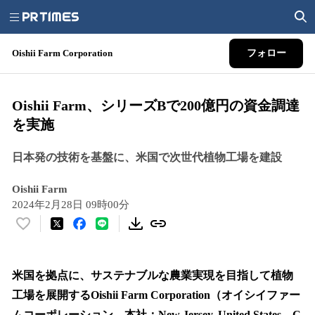
Oishii Farm Corporation
フォロー
Oishii Farm、シリーズBで200億円の資金調達
を実施
日本発の技術を基盤に、米国で次世代植物工場を建設
Oishii Farm
2024年2月28日 09時00分
い
い
ね
！
米国を拠点に、サステナブルな農業実現を目指して植物
数
工場を展開するOishii Farm Corporation（オイシイファー
を
ムコーポレーション、本社：New Jersey, United States、C