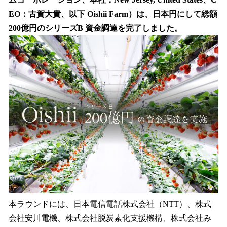
読
み
EO：古賀大貴、以下 Oishii Farm）は、日本円にして総額
込
200億円のシリーズB 資金調達を完了しました。
み
中
で
す
本ラウンドには、日本電信電話株式会社（NTT）、株式
会社安川電機、株式会社脱炭素化支援機構、株式会社み