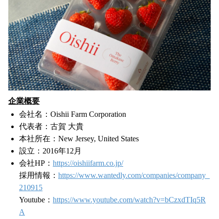
企業概要
会社名：Oishii Farm Corporation
代表者：古賀 大貴
本社所在：New Jersey, United States
設立：2016年12月
会社HP：
https://oishiifarm.co.jp/
採用情報：
https://www.wantedly.com/companies/company_
210915
Youtube：
https://www.youtube.com/watch?v=bCzxdTIq5R
A