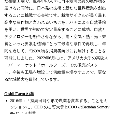
た植物工場で、世界中の人々に日本最高品質の農作物を
届けると同時に、日本発の技術で新たな世界産業を創出
することに挑戦する会社です。栽培サイクルが長く最も
高度な農作物と言われるいちごを、ハチによる自然受粉
を用い、世界で初めて安定量産することに成功。自然と
テクノロジーを融合させながら、雨・空気・熱・光・栄
養といった要素を植物にとって最適な条件で再現し、年
間を通して、旬の果物を消費者向けにお届けすることを
可能にしました。2022年6月には、アメリカ大手の高級ス
ーパーマーケット「ホールフーズ」での販売がスター
ト。今後も工場を増設して供給量を増やすことで、更な
る地域拡大を目指しています。
Oishii Farm 沿革
2016年：「持続可能な形で農業を変革する」ことをミ
ッションに、CEO の古賀大貴とCOO のBrendan Somerv
ille により創業。