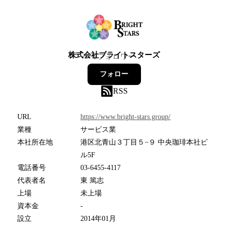
株式会社ブライトスターズ
0
フォロワー
フォロー
RSS
URL
https://www.bright-stars.group/
業種
サービス業
本社所在地
港区北青山３丁目５−９ 中央珈琲本社ビ
ル5F
電話番号
03-6455-4117
代表者名
東 篤志
上場
未上場
資本金
-
設立
2014年01月