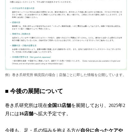
例）巻き爪研究所 鶴見院の場合｜店舗ごとに即した情報を公開しています。
■ 今後の展開について
巻き爪研究所は現在
全国13店舗
を展開しており、2025年2
月には
16店舗
へ拡大予定です。
今後も、足・爪の悩みを抱える方が
自分に合ったケアや