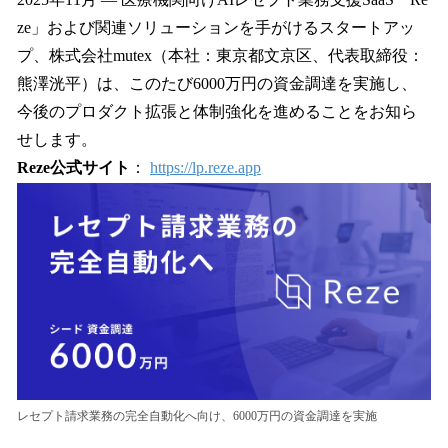
数
ze」および関連ソリューションを手がけるスタートアッ
を
プ、株式会社mutex（本社：東京都文京区、代表取締役：
読
み
熊澤洸平）は、このたび6000万円の資金調達を実施し、
込
今後のプロダクト拡張と体制強化を進めることをお知ら
み
せします。
中
で
Reze公式サイト
：
https://lp.reze.app
す
レセプト請求業務の完全自動化へ向け、6000万円の資金調達を実施