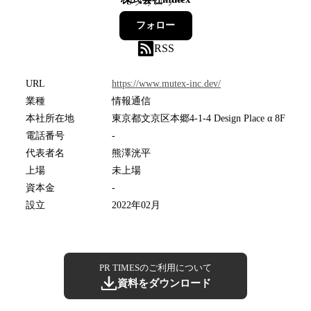
9
フォロワー
フォロー
RSS
URL
https://www.mutex-inc.dev/
業種
情報通信
本社所在地
東京都文京区本郷4-1-4 Design Place α 8F
電話番号
-
代表者名
熊澤洸平
上場
未上場
資本金
-
設立
2022年02月
PR TIMESのご利用について
資料をダウンロード