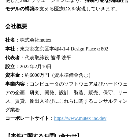
使したSaaS ソリューションにより、
持続可能な病院経営
モデルの構築
を支える医療DXを実現していきます。
会社概要
社名
：株式会社mutex
本社
：東京都文京区本郷4-1-4 Design Place α 802
代表者
：代表取締役 熊澤 洸平
設立
：2022年2月10日
資本金
：約6000万円（資本準備金含む）
事業内容
：コンピュータのソフトウェア及びハードウェ
アの企画、研究、開発、設計、製造、販売、保守、リー
ス、賃貸、輸出入並びにこれらに関するコンサルティン
グ業務
コーポレートサイト
：
https://www.mutex-inc.dev
【本件に関するお問い合わせ】