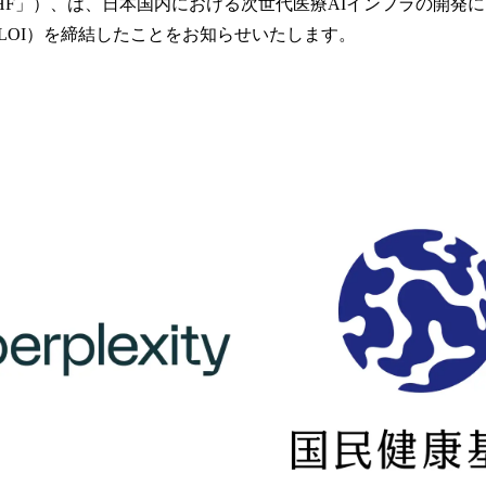
HF」）、は、日本国内における次世代医療AIインフラの開発
読
LOI）を締結したことをお知らせいたします。
み
込
み
中
で
す