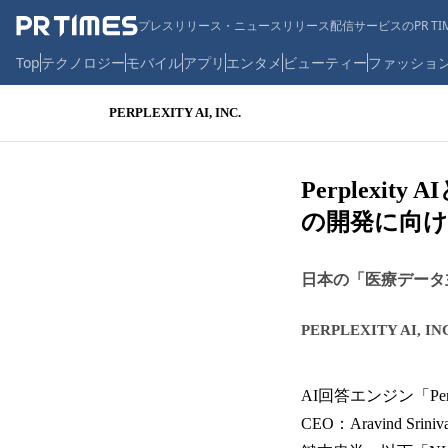
プレスリリース・ニュースリリース配信サービスのPR TIM
Top
テクノロジー
モバイル
アプリ
エンタメ
ビューティー
ファッショ
PERPLEXITY AI, INC.
Perplex
の開発に向け
日本の「医療データ
PERPLEXITY AI, IN
AI回答エンジン「Per
CEO：Aravind 