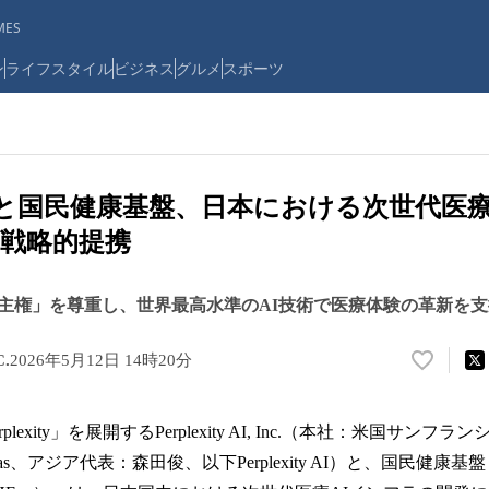
ES
ン
ライフスタイル
ビジネス
グルメ
スポーツ
ity AIと国民健康基盤、日本における次世代医
戦略的提携
主権」を尊重し、世界最高水準のAI技術で医療体験の革新を支
C.
2026年5月12日 14時20分
い
い
ね
plexity」を展開するPerplexity AI, Inc.（本社：米国サン
！
数
Srinivas、アジア代表：森田俊、以下Perplexity AI）と、国民
を