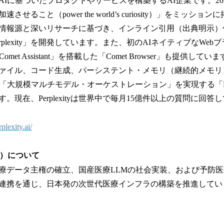
、正確なAIに基づいたプロダクトやサービスを構築するAI企業です。2
せること（power the world’s curiosity）」をミッショ
情報源と深いリサーチに基づき、インライン引用（出典明示）
rplexity」を開発しています。また、初のAIネイティブなWe
et Assistant」を搭載した「Comet Browser」も提供してい
ァイル、コード生成、パーシステント・メモリ（継続的メモリ
大規模マルチモデル・オーケストレーション」を実現する「Perplexi
。現在、Perplexityは世界中で毎月15億件以上の質問に回答
plexity.ai/
F）について
療データ主権の確立、国産医療LLMの社会実装、および予防
連携を通じ、日本発の次世代医療インフラの構築を推進して