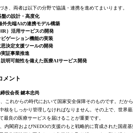
づき、両者は以下の分野で協議・連携を進めてまいります。
基盤の設計・高度化
海外先端AIの連携モデル構築
HR）活用サービスの開発
ナビゲーション機能の実装
意思決定支援ツールの開発
の実証事業推進
説明可能性を備えた医療AIサービス開発
コメント
取締役会長 鍵本忠尚
、これからの時代において国家安全保障そのものです。だか
の中核をしっかり管理しなければなりません。その上で、世界
て最良の医療サービスを届けることが重要です。
は、内閣府およびNEDOの支援のもと戦略的に育成された国産