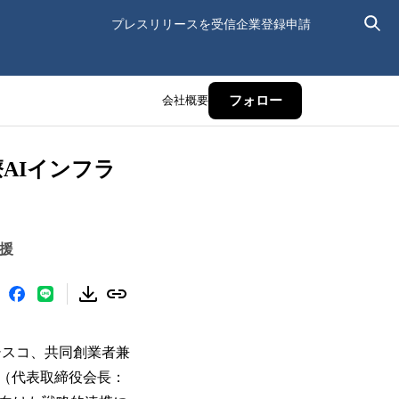
プレスリリースを受信
企業登録申請
会社概要
フォロー
療AIインフラ
援
フランシスコ、共同創業者兼
健康基盤（代表取締役会長：