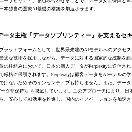
ユーザビリティ」を組み合わせることで、データ安全保障と世
日本独自の医療AI基盤の構築を加速させます。
るデータ主権『データソブリンティー』を支えるセキ
は中立的なプラットフォームとして、世界最先端のAIモデルへのアク
最適な技術を採用しながら、データに対する国家的な統制を維
の枠組みにおいて、日本の個人データがPerplexityに送信さ
厳格に保護されます。Perplexityは顧客データをAIモデル
ではないためそのインセンティブも持ちません。また、データ
データ非保持)』を徹底しています。このアプローチにより、日
ら、安心してAI活用を推進し、国内のイノベーションを加速