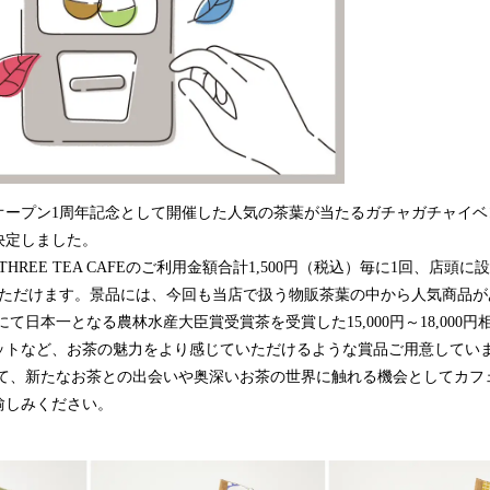
ープン1周年記念として開催した人気の茶葉が当たるガチャガチャイベ
決定しました。
THREE TEA CAFEのご利用金額合計1,500円（税込）毎に1回、店頭に
ていただけます。景品には、今回も当店で扱う物販茶葉の中から人気商品
にて日本一となる農林水産大臣賞受賞茶を受賞した15,000円～18,000
ットなど、お茶の魅力をより感じていただけるような賞品ご用意してい
通じて、新たなお茶との出会いや奥深いお茶の世界に触れる機会としてカ
愉しみください。