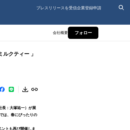
プレスリリースを受信
企業登録申請
会社概要
フォロー
ミルクティー 」
役社長：大塚祐一）が展
）では、春にぴったりの
。
イベントも再び開催しま