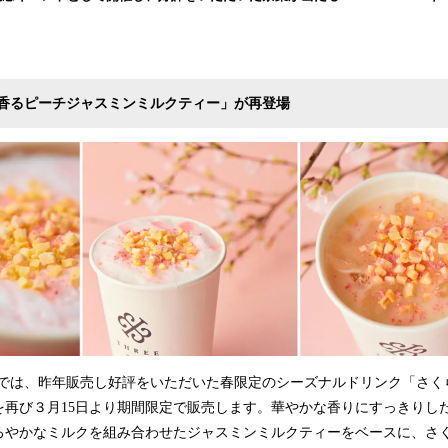
み
込
み
中
で
香るピーチジャスミンミルクティー」が再登場
す
CAFEでは、昨年販売し好評をいただいた春限定のシーズナルドリンク「さ
を再び３月15日より期間限定で販売します。華やかな香りにすっきりし
ろやかなミルクを組み合わせたジャスミンミルクティーをベースに、さ