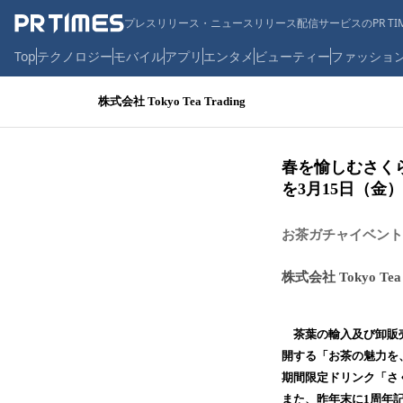
プレスリリース・ニュースリリース配信サービスのPR TIM
Top
テクノロジー
モバイル
アプリ
エンタメ
ビューティー
ファッショ
株式会社 Tokyo Tea Trading
春を愉しむさく
を3月15日（金
お茶ガチャイベント
株式会社 Tokyo Tea 
茶葉の輸入及び卸販売を
開する「お茶の魅力を、
期間限定ドリンク「さ
また、昨年末に1周年記