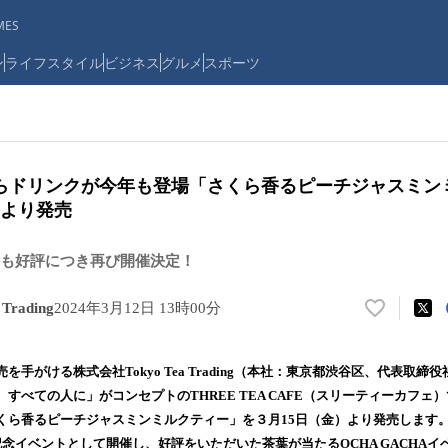
ES
ン
ライフスタイル
ビジネス
グルメ
スポーツ
らドリンクが今年も登場「さくら香るピーチジャスミン
）より発売
も好評につき再び開催決定！
Trading
2024年3月12日 13時00分
い
い
ね
手がける株式会社Tokyo Tea Trading（本社：東京都渋谷区、代表取締
！
すべての人に」がコンセプトのTHREE TEA CAFE（スリーティーカフェ
数
くら香るピーチジャスミンミルクティー」を３月15日（金）より発売します
を
読
念イベントとして開催し、好評をいただいた茶葉が当たるOCHA GACHA