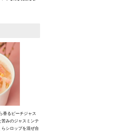
くら香るピーチジャス
た苦みのジャスミンテ
くらシロップを混ぜ合