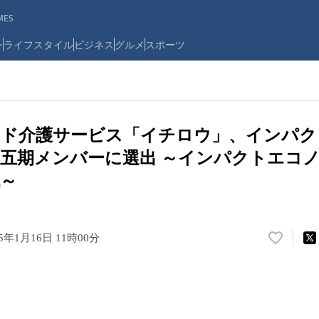
ES
ン
ライフスタイル
ビジネス
グルメ
スポーツ
イド介護サービス「イチロウ」、インパク
五期メンバーに選出 ～インパクトエコ
～
25年1月16日 11時00分
い
い
ね
！
数