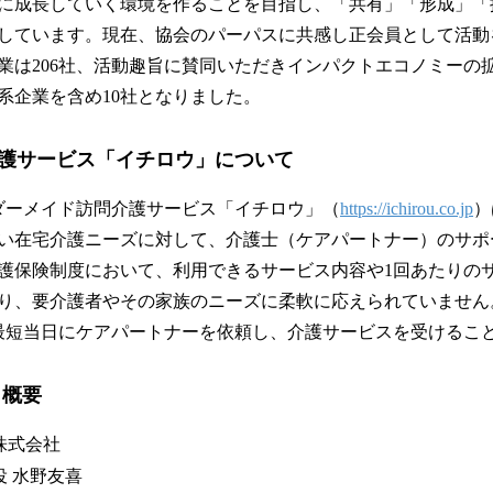
に成長していく環境を作ることを目指し、「共有」「形成」「
しています。現在、協会のパーパスに共感し正会員として活動
業は206社、活動趣旨に賛同いただきインパクトエコノミーの
系企業を含め10社となりました。
護サービス「イチロウ」について
オーダーメイド訪問介護サービス「イチロウ」（
https://ichirou.co.jp
）
い在宅介護ニーズに対して、介護士（ケアパートナー）のサポ
護保険制度において、利用できるサービス内容や1回あたりの
り、要介護者やその家族のニーズに柔軟に応えられていません
最短当日にケアパートナーを依頼し、介護サービスを受けるこ
 概要
株式会社
役 水野友喜