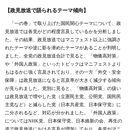
【政見放送で語られるテーマ傾向】
「一の巻」で取り上げた国民関心テーマについて、政
見放送では各党がどの程度言及しているかを分析しまし
た。その結果、政見放送ではマニフェスト以上に強調さ
れたテーマや逆に影を潜めたテーマがあることが判明し
ました。全党の政見放送合計で見ると、「物価高対策」
や「外国人政策」といったトピックはマニフェストより
もはるかに強く言及されており、その一方「外交・安全
保障」は政見放送になると言及率が大きく減少する傾向
が見られました。党別に見ると、「物価高対策」の扱い
は政見放送で増やした党（立憲民主党、公明党、国民民
主党など）と減らした党（日本共産党、日本保守党）に
二分されるなど、対応が分かれました。「外国人政策」
についてはNHK党、日本保守党、日本維新の会、再生の
道で政見放送における言及が増加しており、各党がマニ