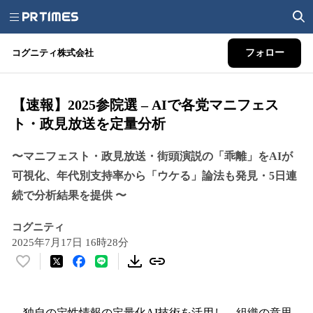
コグニティ株式会社
フォロー
【速報】2025参院選 – AIで各党マニフェス
ト・政見放送を定量分析
〜マニフェスト・政見放送・街頭演説の「乖離」をAIが
可視化、年代別支持率から「ウケる」論法も発見・5日連
続で分析結果を提供 〜
コグニティ
2025年7月17日 16時28分
い
い
ね
！
独自の定性情報の定量化AI技術を活用し、組織の意思