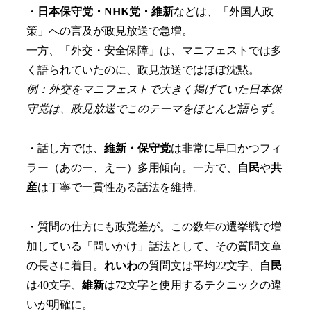
・
日本保守党・NHK党・維新
などは、「外国人政
策」への言及が政見放送で急増。
一方、「外交・安全保障」は、マニフェストでは多
く語られていたのに、政見放送ではほぼ沈黙。
例：外交をマニフェストで大きく掲げていた日本保
守党は、政見放送でこのテーマをほとんど語らず。
・話し方では、
維新・保守党
は非常に早口かつフィ
ラー（あのー、えー）多用傾向。一方で、
自民
や
共
産
は丁寧で一貫性ある話法を維持。
・質問の仕方にも政党差が。この数年の選挙戦で増
加している「問いかけ」話法として、その質問文章
の長さに着目。
れいわ
の質問文は平均22文字、
自民
は40文字、
維新
は72文字と使用するテクニックの違
いが明確に。