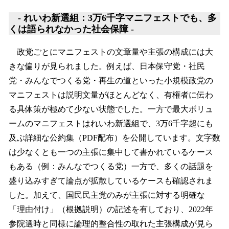
- れいわ新選組：3万6千字マニフェストでも、多
くは語られなかった社会保障 -
政党ごとにマニフェストの文章量や主張の構成には大
きな偏りが見られました。例えば、日本保守党・社民
党・みんなでつくる党・再生の道といった小規模政党の
マニフェストは説明文量がほとんどなく、有権者に伝わ
る具体策が極めて少ない状態でした。一方で最大ボリュ
ームのマニフェストはれいわ新選組で、3万6千字超にも
及ぶ詳細な公約集（PDF配布）を公開しています。文字数
は少なくとも一つの主張に集中して書かれているケース
もある（例：みんなでつくる党）一方で、多くの話題を
盛り込みすぎて論点が拡散しているケースも確認されま
した。加えて、国民民主党のみが主張に対する明確な
「理由付け」（根拠説明）の記述を有しており、2022年
参院選時と同様に論理的整合性の取れた主張構成が見ら