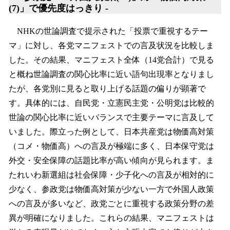
(7)」で優先度はっきり -
NHKの世論調査で提示された「投票で重視するテー
マ」に対し、各党マニフェストでの言及状況を比較しま
した。その結果、マニフェスト全体（14党合計）で見る
と概ね世論調査の関心比率に近い語句出現率となりまし
たが、各党別に見ると取り上げる話題の偏りが顕著で
す。具体的には、自民党・立憲民主党・公明党は比較的
世論の関心比率に近いバランスで主要テーマに言及して
いました。際立った例として、日本共産党は物価高対策
（コメ・物価高）への言及が極端に多く、日本保守党は
外交・安全保障の話題比率が高い傾向が見られます。ま
たれいわ新選組は社会保障・少子化への言及が相対的に
少なく、参政党は物価高対策が少ない一方で外国人政策
への言及が多いなど、政党ごとに重視する政策分野の差
異が明確になりました。これらの結果、マニフェストは