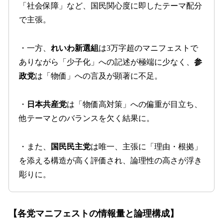
「社会保障」など、国民関心度に即したテーマ配分
で主張。
・一方、
れいわ新選組
は3万字超のマニフェストで
ありながら「少子化」への記述が極端に少なく、
参
政党
は「物価」への言及が顕著に不足。
・
日本共産党
は「物価高対策」への偏重が目立ち、
他テーマとのバランスを欠く結果に。
・また、
国民民主党
は唯一、主張に「理由・根拠」
を添える構造が高く評価され、論理性の高さが浮き
彫りに。
【各党マニフェストの情報量と論理構成】