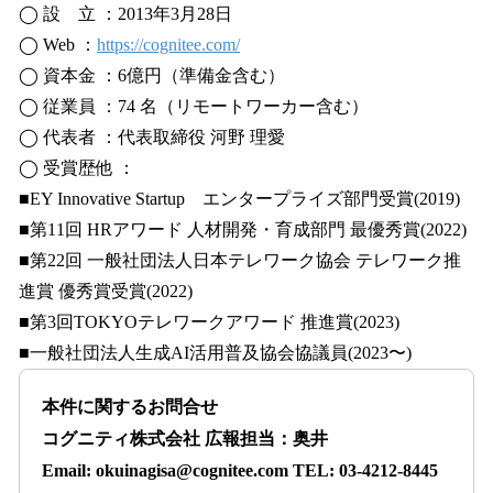
◯ 設 立 ：2013年3月28日
◯ Web ：
https://cognitee.com/
◯ 資本金 ：6億円（準備金含む）
◯ 従業員 ：74 名（リモートワーカー含む）
◯ 代表者 ：代表取締役 河野 理愛
◯ 受賞歴他 ：
■EY Innovative Startup エンタープライズ部門受賞(2019)
■第11回 HRアワード 人材開発・育成部門 最優秀賞(2022)
■第22回 一般社団法人日本テレワーク協会 テレワーク推
進賞 優秀賞受賞(2022)
■第3回TOKYOテレワークアワード 推進賞(2023)
■一般社団法人生成AI活用普及協会協議員(2023〜)
本件に関するお問合せ
コグニティ株式会社 広報担当：奥井
Email: ​okuinagisa@cognitee.com​ TEL: 03-4212-8445