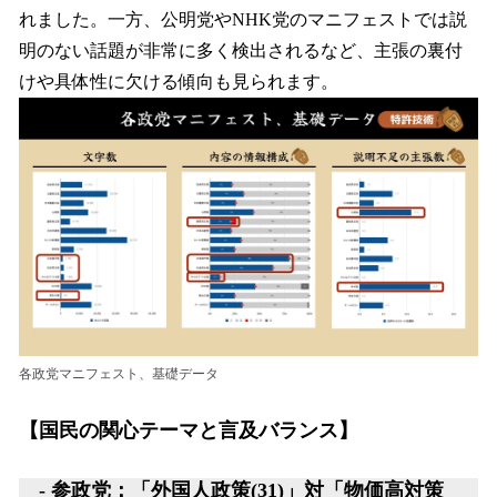
れました。一方、公明党やNHK党のマニフェストでは説
明のない話題が非常に多く検出されるなど、主張の裏付
けや具体性に欠ける傾向も見られます。
各政党マニフェスト、基礎データ
【国民の関心テーマと言及バランス】
- 参政党：「外国人政策(31)」対「物価高対策