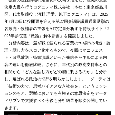
数
決定支援を行うコグニティ株式会社（本社：東京都品川
を
区、代表取締役：河野 理愛、以下コグニティ）は、2025
読
み
年7月20日に投開票を迎える第27回参議院議員通常選挙の
込
各政党・候補者の主張をAIで定量分析する特設サイト「2
み
025年参院選『政論』解体新書」を開設しました。
中
で
分析内容は、選挙戦で語られる言葉の“中身”の構造・論
す
理・話し方をスコア化するもので、今回はマニフェス
ト・政見放送・街頭演説といった発信チャネルによる内
容の違いを徹底比較。さらに、年代別の政党支持率との
相関から「どんな話し方がどの層に刺さるのか」も分析
し、選ばれる政治の“型”を明らかにします。コグニティは
「技術の力で、思考バイアスなき社会を」というミッシ
ョンのもと、選挙においても有権者の意思決定をデータ
ドリブンで支援すべく今後も分析結果を順次公開してい
きます。