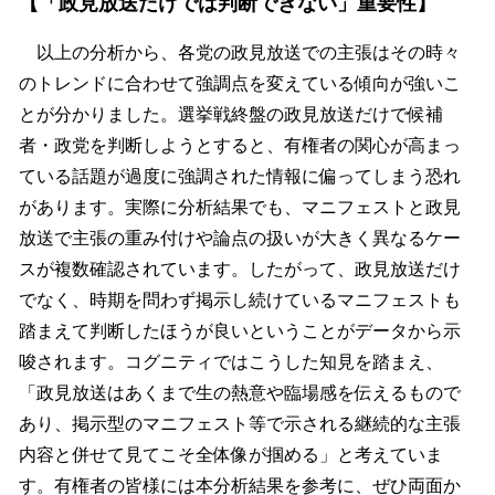
【「政見放送だけでは判断できない」重要性】
以上の分析から、各党の政見放送での主張はその時々
のトレンドに合わせて強調点を変えている傾向が強いこ
とが分かりました。選挙戦終盤の政見放送だけで候補
者・政党を判断しようとすると、有権者の関心が高まっ
ている話題が過度に強調された情報に偏ってしまう恐れ
があります。実際に分析結果でも、マニフェストと政見
放送で主張の重み付けや論点の扱いが大きく異なるケー
スが複数確認されています。したがって、政見放送だけ
でなく、時期を問わず掲示し続けているマニフェストも
踏まえて判断したほうが良いということがデータから示
唆されます。コグニティではこうした知見を踏まえ、
「政見放送はあくまで生の熱意や臨場感を伝えるもので
あり、掲示型のマニフェスト等で示される継続的な主張
内容と併せて見てこそ全体像が掴める」と考えていま
す。有権者の皆様には本分析結果を参考に、ぜひ両面か