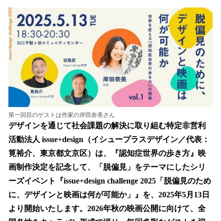
数
を
読
み
込
み
中
で
す
第一回目のゲストは作家の岸田奈美さん
デザインを通じて社会課題の解決に取り組む特定非営利
活動法人 issue+design（イシュープラスデザイン／代表：
筧裕介、東京都文京区）は、『認知症世界の歩き方』映
画制作決定を記念して、「脱偏見」をテーマにしたシリ
ーズイベント『issue+design challenge 2025「脱偏見のため
に、デザインと映画は何が可能か」』を、2025年5月13日
より開始いたします。2026年秋の映画公開に向けて、全