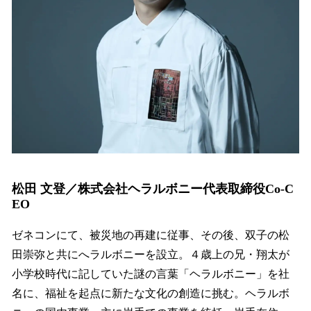
松田 文登／株式会社ヘラルボニー代表取締役Co-C
EO
ゼネコンにて、被災地の再建に従事、その後、双子の松
田崇弥と共にへラルボニーを設立。４歳上の兄・翔太が
小学校時代に記していた謎の言葉「ヘラルボニー」を社
名に、福祉を起点に新たな文化の創造に挑む。ヘラルボ