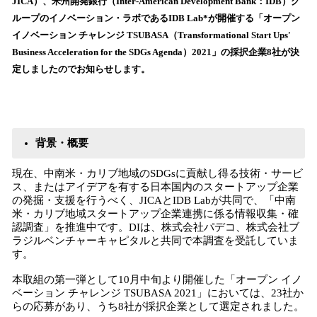
JICA）、米州開発銀行（Inter-American Development Bank：IDB）グ
読
ループのイノベーション・ラボであるIDB Lab*が開催する「オープン
み
イノベーション チャレンジ TSUBASA（Transformational Start Ups'
込
Business Acceleration for the SDGs Agenda）2021」の採択企業8社が決
み
定しましたのでお知らせします。
中
で
す
背景・概要
現在、中南米・カリブ地域のSDGsに貢献し得る技術・サービ
ス、またはアイデアを有する日本国内のスタートアップ企業
の発掘・支援を行うべく、JICAとIDB Labが共同で、「中南
米・カリブ地域スタートアップ企業連携に係る情報収集・確
認調査」を推進中です。DIは、株式会社パデコ、株式会社ブ
ラジルベンチャーキャピタルと共同で本調査を受託していま
す。
本取組の第一弾として10月中旬より開催した「オープン イノ
ベーション チャレンジ TSUBASA 2021」においては、23社か
らの応募があり、うち8社が採択企業として選定されました。