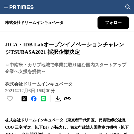
株式会社ドリームインキュベータ
フォロー
JICA・IDB Labオープンイノベーションチャレン
ジTSUBASA2021 採択企業決定
～中南米・カリブ地域で事業に取り組む国内スタートアップ
企業へ支援を提供～
株式会社ドリームインキュベータ
2021年12月6日 15時00分
い
い
ね
！
株式会社ドリームインキュベータ（東京都千代田区、代表取締役社長
数
COO 三宅 孝之、以下DI）が協力し、独立行政法人国際協力機構（以下
を