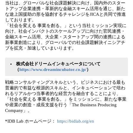
当社は、グローバルな社会課題解決に向け、国内外のスター
トアップ企業連携・革新的な金融スキーム活用を通じ、新た
な途上国援助の形を協創するチャレンジをJICAと共同で推進
しております。
「社会を変える 事業を創る。」という当社ミッション実現に
向け、社会インパクトのスケールアップに向けた官民連携・
金融スキーム活用、大企業・スタートアップ間の連携による
新事業創造により、グローバルでの社会課題解決イニシアチ
ブを拡充・加速していまいります。
株式会社ドリームインキュベータについて
（
https://www.dreamincubator.co.jp/
）
戦略コンサルティングスキルという、ビジネスにおける最も
普遍的で有益な根源的スキルと、インキュベーションで培わ
れるリアルかつ当事者的な経営力を融合することにより、
「社会を変える 事業を創る。」をミッションに、新たな事業
や産業の創造・成長支援を行う「The Business Producing
Company」。
*IDB Lab ホームページ：
https://bidlab.org/en