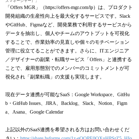
ズマネージャー）」
「Offers MGR」（https://offers-mgr.com/lp）は、プロダクト
開発組織の生産性向上を最大化するサービスです。Slack
やGitHub、Figmaなど、開発業務で利用するサービスから
データを抽出し、個人やチームのアウトプットを可視化
することで、作業効率の見直しや個々のモチベーション
管理に役立てることができます。さらに、ITエンジニア
／デザイナーの副業・転職サービス「Offers」と連携する
ことで、雇用形態別でのメンバーのコミットメントが可
視化され「副業転職」の支援も実現します。
現在データ連携が可能なSaaS：Google Workspace、GitHu
b・GitHub Issues、JIRA、Backlog、Slack、Notion、Figm
a、Asana、Google Calendar
上記以外のSaaS連携を希望される方はお問い合わせくだ
さい：
https://share.hsforms.com/1z-eOOPE0QXuHPSrZ5_HIo