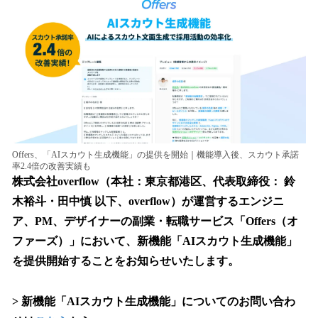
数
を
読
み
込
み
中
で
す
Offers、「AIスカウト生成機能」の提供を開始｜機能導入後、スカウト承諾
率2.4倍の改善実績も
株式会社overflow（本社：東京都港区、代表取締役： 鈴
木裕斗・田中慎 以下、overflow）が運営するエンジニ
ア、PM、デザイナーの副業・転職サービス「Offers（オ
ファーズ）」において、新機能「AIスカウト生成機能」
を提供開始することをお知らせいたします。
> 新機能「AIスカウト生成機能」についてのお問い合わ