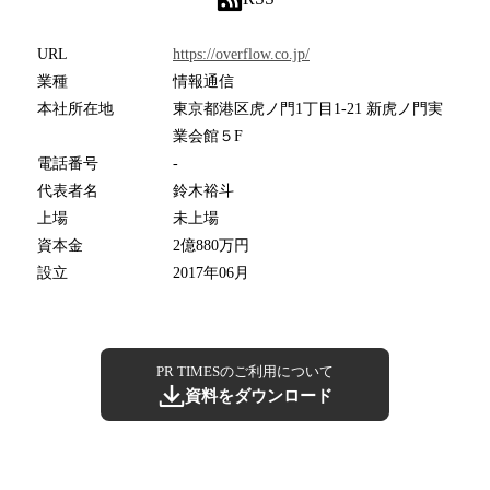
URL
https://overflow.co.jp/
業種
情報通信
本社所在地
東京都港区虎ノ門1丁目1-21 新虎ノ門実
業会館５F
電話番号
-
代表者名
鈴木裕斗
上場
未上場
資本金
2億880万円
設立
2017年06月
PR TIMESのご利用について
資料をダウンロード