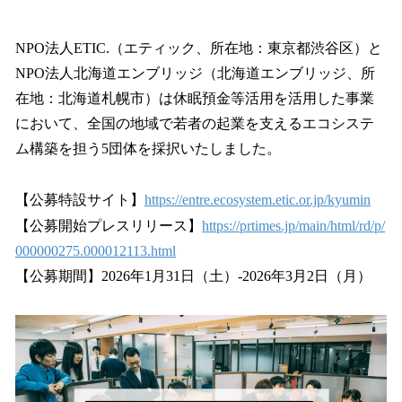
い
ね
！
NPO法人ETIC.（エティック、所在地：東京都渋谷区）と
数
NPO法人北海道エンブリッジ（北海道エンブリッジ、所
を
在地：北海道札幌市）は休眠預金等活用を活用した事業
読
み
において、全国の地域で若者の起業を支えるエコシステ
込
ム構築を担う5団体を採択いたしました。
み
中
で
【公募特設サイト】
https://entre.ecosystem.etic.or.jp/kyumin
す
【公募開始プレスリリース】
https://prtimes.jp/main/html/rd/p/
000000275.000012113.html
【公募期間】2026年1月31日（土）-2026年3月2日（月）