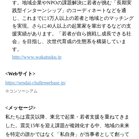
す。地域企業やNPOの課題解決に若者が挑む「長期実
践型インターンシップ」のコーディネートなどを通
じ、これまでに1万人以上の若者と地域とのマッチング
を実現。さらに40人以上の起業家を輩出するなどの支
援実績があります。「若者が自ら挑戦し成長できる社
会」を目指し、次世代育成の生態系を構築していま
す。
http://www.wakatsuku.jp
<Webサイト>
https://sendai-challengebase.jp/
※コンソーシアム
<メッセージ>
私たちは震災以降、東北で起業・若者支援を重ねてきま
した。震災15年を迎え課題が複雑化する中、地域の未来
を特定の誰かではなく「私自身」が当事者として創って