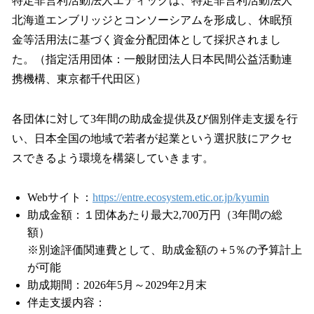
特定非営利活動法人エティックは、特定非営利活動法人
北海道エンブリッジとコンソーシアムを形成し、休眠預
金等活用法に基づく資金分配団体として採択されまし
た。（指定活用団体：一般財団法人日本民間公益活動連
携機構、東京都千代田区）
各団体に対して3年間の助成金提供及び個別伴走支援を行
い、日本全国の地域で若者が起業という選択肢にアクセ
スできるよう環境を構築していきます。
Webサイト：
https://entre.ecosystem.etic.or.jp/kyumin
助成金額：１団体あたり最大2,700万円（3年間の総
額）
※別途評価関連費として、助成金額の＋5％の予算計上
が可能
助成期間：2026年5月～2029年2月末
伴走支援内容：