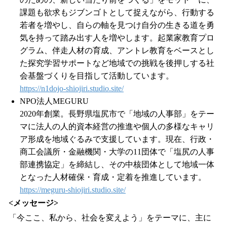
課題も欲求もジブンゴトとして捉えながら、行動する
若者を増やし、自らの軸を見つけ自分の生きる道を勇
気を持って踏み出す人を増やします。起業家教育プロ
グラム、伴走人材の育成、アントレ教育をベースとし
た探究学習サポートなど地域での挑戦を後押しする社
会基盤づくりを目指して活動しています。
https://n1dojo-shiojiri.studio.site/
NPO法人MEGURU
2020年創業。長野県塩尻市で「地域の人事部」をテー
マに法人の人的資本経営の推進や個人の多様なキャリ
ア形成を地域ぐるみで支援しています。現在、行政・
商工会議所・金融機関・大学の11団体で「塩尻の人事
部連携協定」を締結し、その中核団体として地域一体
となった人材確保・育成・定着を推進しています。
https://meguru-shiojiri.studio.site/
<メッセージ>
「今ここ、私から、社会を変えよう」をテーマに、主に