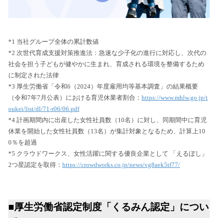
*1 当社グループ全体の累計数値
*2 次世代育成支援対策推進法：急速な少子化の進行に対応し、次代の
社会を担う子どもが健やかに生まれ、育成される環境を整備するため
に制定された法律
*3 厚生労働省「令和6（2024）年度雇用均等基本調査」の結果概要
（令和7年7月公表）における育児休業者割合：
https://www.mhlw.go.jp/t
oukei/list/dl/71-r06/06.pdf
*4 計画期間内に出産した女性社員数（10名）に対し、同期間中に育児
休業を開始した女性社員数（13名）が集計対象となるため、計算上10
0％を超過
*5 クラウドワークス、女性活躍に関する優良企業として 「えるぼし」
2つ星認定を取得：
https://crowdworks.co.jp/news/vg8aek5tf77/
■厚生労働省認定制度「くるみん認定」につい