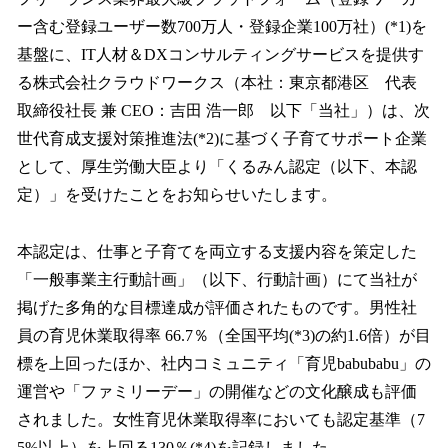
数
ー含む登録ユーザー数700万人・登録企業100万社）(*1)を
を
基盤に、IT人材＆DXコンサルティングサービスを提供す
読
み
る株式会社クラウドワークス（本社：東京都港区 代表
込
取締役社長 兼 CEO：吉田 浩一郎 以下「当社」）は、次
み
世代育成支援対策推進法(*2)に基づく子育てサポート企業
中
で
として、厚生労働大臣より「くるみん認定（以下、本認
す
定）」を受けたことをお知らせいたします。
本認定は、仕事と子育てを両立する支援内容を策定した
「一般事業主行動計画」（以下、行動計画）にて当社が
掲げた多角的な目標達成が評価されたものです。男性社
員の育児休業取得率 66.7％（全国平均(*3)の約1.6倍）が目
標を上回ったほか、社内コミュニティ「育児babubabu」の
運営や「ファミリーデー」の開催などの文化醸成も評価
されました。女性育児休業取得率においても認定基準（7
5%以上）を上回る130％(*4)を記録しました。