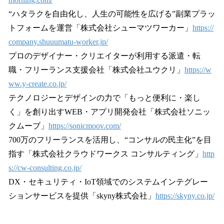
“ハタラクを自由化し、人生の可能性を広げる”副業プラッ
トフォームを運営「株式会社シューマツワーカー」
https://
company.shuuumatu-worker.jp/
プロのデザイナー・クリエイターが利用する派遣・転
職・フリーランス支援会社「株式会社ユウクリ」
https://w
ww.y-create.co.jp/
テクノロジーとデザインの力で「もっと便利に・楽し
く」を創り出すWEB・アプリ開発会社「株式会社ソニッ
クムーブ」
https://sonicmoov.com/
700万のフリーランスを活用し、“コンサルの民主化”を目
指す「株式会社クラウドワークス コンサルティング」
http
s://cw-consulting.co.jp/
DX・セキュリティ・IoT領域でのシステムインテグレー
ションサービスを提供「skyny株式会社」
https://skyny.co.jp/