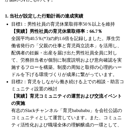
1. 当社が設定した行動計画の達成実績
目標1：男性社員の育児休業取得率50％以上を維持
【実績】男性社員の育児休業取得率：66.7％
全国平均40.5％(*3)の約1.6倍を記録しました。厚生労
働省発行の「父親の仕事と育児両立読本」を活用し、
配偶者の妊娠・出産を届け出た男性社員全員に対し
て、労務担当者が個別に制度説明および意向確認を実
施するフローを構築。制度の周知と取得の心理的ハー
ドルを下げる環境づくりが成果に繋がっています。
目標2：育児をしながら働き続ける上での相談・助言コ
ミュニティ設置の検討
【実績】育児コミュニティの運営および交流イベント
の実施
有志のSlackチャンネル「育児babubabu」を会社公認の
コミュニティとして運営しています。また、コミュニ
ティ活性化および職場全体の理解醸成の一環として、