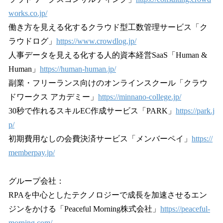
works.co.jp/
働き方を見える化するクラウド型工数管理サービス「ク
ラウドログ」
https://www.crowdlog.jp/
人事データを見える化する人的資本経営SaaS「Human &
Human」
https://human-human.jp/
副業・フリーランス向けのオンラインスクール「クラウ
ドワークス アカデミー」
https://minnano-college.jp/
30秒で作れるスキルEC作成サービス「PARK」
https://park.j
p/
初期費用なしの会費決済サービス「メンバーペイ」
https://
memberpay.jp/
グループ会社：
RPAを中心としたテクノロジーで成長を加速させるエン
ジンをかける「Peaceful Morning株式会社」
https://peaceful-
morning.com/