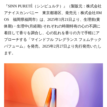
ね
！
『SINN PURETÉ（シンピュルテ）』（製販元：株式会社
数
アナイスカンパニー 東京都港区、発売元：株式会社JIM
を
OS 福岡県福岡市）は、2025年3月21日より、生理前(黄
読
み
体期)・生理中(月経期) それぞれの時期特有の心の不調に
込
着目して香りを調合し、心の乱れを香りの力で手軽にア
み
プローチする「マインドフル フレグランス フェムテック
中
で
パフューム」を発売。2025年2月27日より先行発売いたし
す
ます。