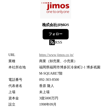
株式会社JIMOS
25
フォロワー
フォロー
RSS
URL
https://www.jimos.co.jp/
業種
商業（卸売業、小売業）
本社所在地
福岡県福岡市博多区冷泉町2-1 博多祇園
M-SQUARE7階
電話番号
092-303-8500
代表者名
香原 隆人
上場
未上場
資本金
3億5000万円
設立
1998年09月