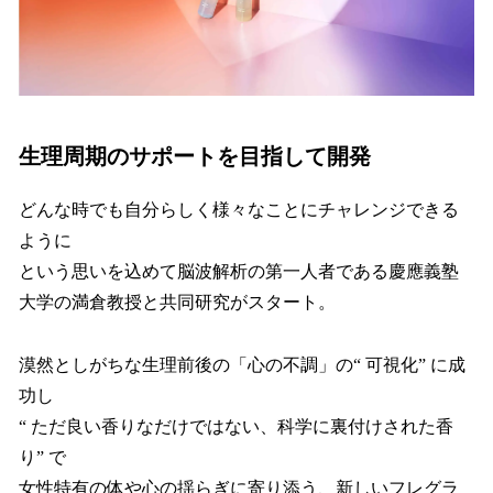
生理周期のサポートを目指して開発
どんな時でも自分らしく様々なことにチャレンジできる
ように
という思いを込めて脳波解析の第一人者である慶應義塾
大学の満倉教授と共同研究がスタート。
漠然としがちな生理前後の「心の不調」の“ 可視化” に成
功し
“ ただ良い香りなだけではない、科学に裏付けされた香
り” で
女性特有の体や心の揺らぎに寄り添う、新しいフレグラ