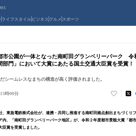
ES
ン
ライフスタイル
ビジネス
グルメ
スポーツ
都市公園が一体となった南町田グランベリーパーク 令
間部門」において大賞にあたる国土交通大臣賞を受賞！
だシームレスなまちの構造が高く評価されました。
 15時00分
い
い
ね
、東急電鉄株式会社が、連携・共同し推進する南町田拠点創出まちづくりプ
！
ア内、「南町田グランベリーパーク地区」が、令和２年度都市景観大賞「都
数
大臣賞を受賞しました。
を
読