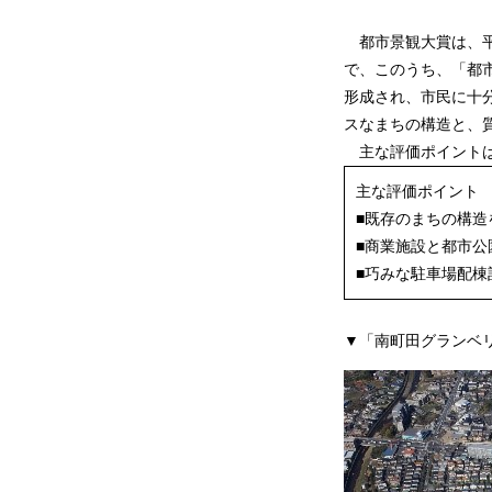
都市景観大賞は、平
で、このうち、「都
形成され、市民に十
スなまちの構造と、
主な評価ポイントは
主な評価ポイント
■既存のまちの構
■商業施設と都市
■巧みな駐車場配
▼「南町田グランベ