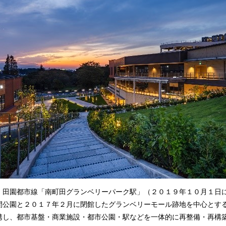
田園都市線「南町田グランベリーパーク駅」（２０１９年１０月１日
間公園と２０１７年２月に閉館したグランベリーモール跡地を中心とす
携し、都市基盤・商業施設・都市公園・駅などを一体的に再整備・再構