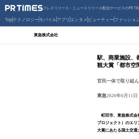
プレスリリース・ニュースリリース配信サービスのPR TIM
Top
テクノロジー
モバイル
アプリ
エンタメ
ビューティー
ファッショ
東急株式会社
駅、商業施設、
観大賞「都市空
官民一体で取り組ん
東急
2020年6月11日
町田市、東急株式会社
プロジェクト）のエリ
大賞にあたる国土交通