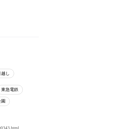
引越し
東急電鉄
公園
000343.html