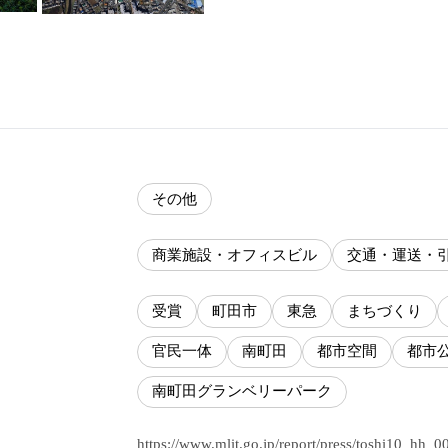
その他
商業施設・オフィスビル
交通・運送・
受賞
町田市
東急
まちづくり
官民一体
南町田
都市空間
都市
南町田グランベリーパーク
https://www.mlit.go.jp/report/press/toshi10_hh_