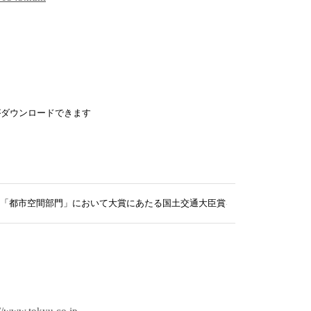
がダウンロードできます
「都市空間部門」において大賞にあたる国土交通大臣賞を受賞！
://www.tokyu.co.jp