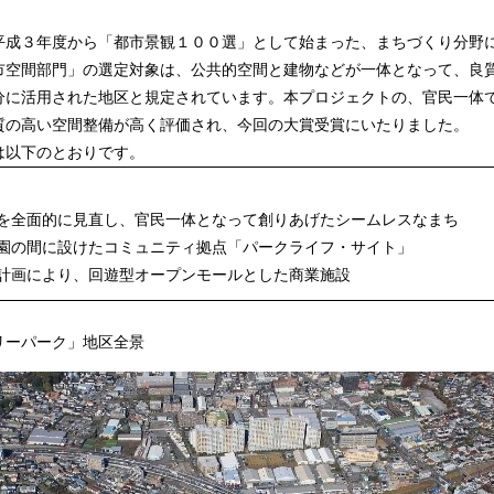
み
込
成３年度から「都市景観１００選」として始まった、まちづくり分野
み
市空間部門」の選定対象は、公共的空間と建物などが一体となって、良
中
分に活用された地区と規定されています。本プロジェクトの、官民一体
で
質の高い空間整備が高く評価され、今回の大賞受賞にいたりました。
す
以下のとおりです。
造を全面的に見直し、官民一体となって創りあげたシームレスなまち
公園の間に設けたコミュニティ拠点「パークライフ・サイト」
棟計画により、回遊型オープンモールとした商業施設
リーパーク」地区全景