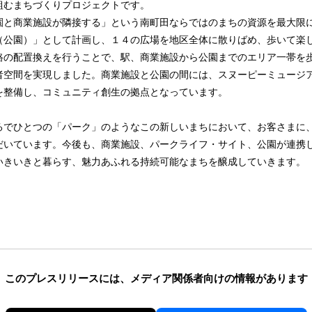
組むまちづくりプロジェクトです。
と商業施設が隣接する」という南町田ならではのまちの資源を最大限
（公園）」として計画し、１４の広場を地区全体に散りばめ、歩いて楽
路の配置換えを行うことで、駅、商業施設から公園までのエリア一帯を
者空間を実現しました。商業施設と公園の間には、スヌーピーミュージ
を整備し、コミュニティ創生の拠点となっています。
でひとつの「パーク」のようなこの新しいまちにおいて、お客さまに
だいています。今後も、商業施設、パークライフ・サイト、公園が連携
いきいきと暮らす、魅力あふれる持続可能なまちを醸成していきます。
このプレスリリースには、
メディア関係者向けの情報があります