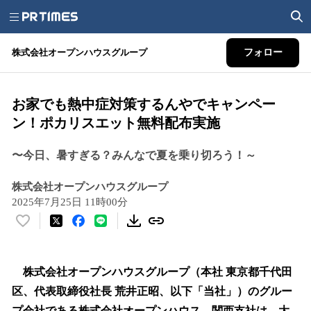
株式会社オープンハウスグループ
フォロー
お家でも熱中症対策するんやでキャンペー
ン！ポカリスエット無料配布実施
〜今日、暑すぎる？みんなで夏を乗り切ろう！～
株式会社オープンハウスグループ
2025年7月25日 11時00分
い
い
ね
！
株式会社オープンハウスグループ（本社 東京都千代田
数
区、代表取締役社長 荒井正昭、以下「当社」）のグルー
を
プ会社である株式会社オープンハウス 関西支社は、大