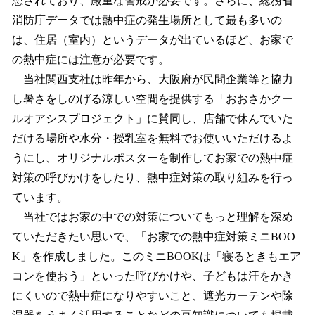
想されており、厳重な警戒が必要です。さらに、総務省
消防庁データでは熱中症の発生場所として最も多いの
は、住居（室内）というデータが出ているほど、お家で
の熱中症には注意が必要です。
当社関西支社は昨年から、大阪府が民間企業等と協力
し暑さをしのげる涼しい空間を提供する「おおさかクー
ルオアシスプロジェクト」に賛同し、店舗で休んでいた
だける場所や水分・授乳室を無料でお使いいただけるよ
うにし、オリジナルポスターを制作してお家での熱中症
対策の呼びかけをしたり、熱中症対策の取り組みを行っ
ています。
当社ではお家の中での対策についてもっと理解を深め
ていただきたい思いで、「お家での熱中症対策ミニBOO
K」を作成しました。このミニBOOKは「寝るときもエア
コンを使おう」といった呼びかけや、子どもは汗をかき
にくいので熱中症になりやすいこと、遮光カーテンや除