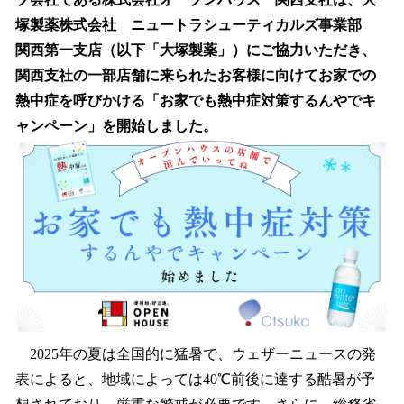
読
み
塚製薬株式会社 ニュートラシューティカルズ事業部
込
関西第一支店（以下「大塚製薬」）にご協力いただき、
み
関西支社の一部店舗に来られたお客様に向けてお家での
中
で
熱中症を呼びかける「お家でも熱中症対策するんやでキ
す
ャンペーン」を開始しました。
2025年の夏は全国的に猛暑で、ウェザーニュースの発
表によると、地域によっては40℃前後に達する酷暑が予