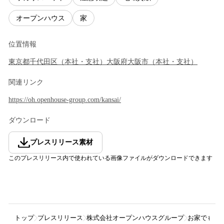
オープンハウス
家
位置情報
東京都
千代田区
（
本社・支社
）
大阪府
大阪市
（
本社・支社
）
関連リンク
https://oh.openhouse-group.com/kansai/
ダウンロード
プレスリリース素材
このプレスリリース内で使われている画像ファイルがダウンロードできます
トップ
プレスリリース
株式会社オープンハウスグループ
お家でも熱