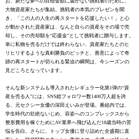
お、新たな夢への目標金額に届かない挑戦者のために、
大物資産家たちが集結。挑戦者の本気のプレゼンを聞
き、「この人の人生の再スタートを応援したい！」と心
が動かされた資産家は、なんと自らの資産をその場で売
却し、その売却額を“応援金”として挑戦者に贈与します。
単に私物を売るだけでは終わらない、資産家たちとのヒ
リヒリするような真剣勝負のピッチと、善意によって奇
跡の再スタートが切られる緊迫の瞬間は、今シーズンの
見どころとなっています。
そんな新システムも導入されたレギュラー化第1弾の“資
産を売る人”には、SNS総フォロワー数1400万人超を誇
る、元セクシー女優の深田えいみが登場。番組内では、
学生時代の壮絶ないじめ、容姿へのコンプレックスから
整形費用を稼ぐためにAV業界へ飛び込んだ18歳当時の苦
悩を告白。さらに、トップ女優に登り詰めた全盛期に直