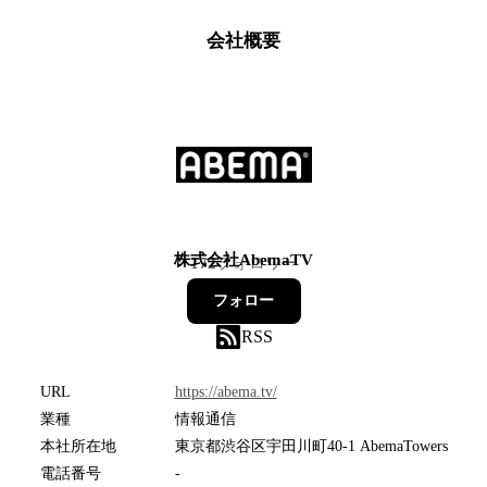
会社概要
株式会社AbemaTV
172
フォロワー
フォロー
RSS
URL
https://abema.tv/
業種
情報通信
本社所在地
東京都渋谷区宇田川町40-1 AbemaTowers
電話番号
-