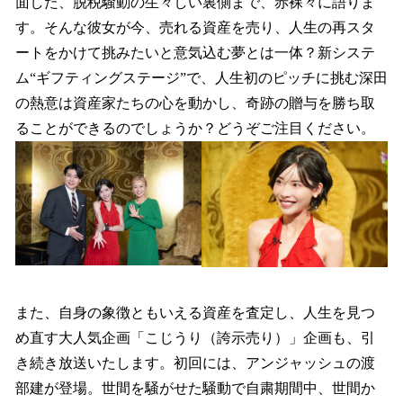
面した、脱税騒動の生々しい裏側まで、赤裸々に語りま
す。そんな彼女が今、売れる資産を売り、人生の再スタ
ートをかけて挑みたいと意気込む夢とは一体？新システ
ム“ギフティングステージ”で、人生初のピッチに挑む深田
の熱意は資産家たちの心を動かし、奇跡の贈与を勝ち取
ることができるのでしょうか？どうぞご注目ください。
また、自身の象徴ともいえる資産を査定し、人生を見つ
め直す大人気企画「こじうり（誇示売り）」企画も、引
き続き放送いたします。初回には、アンジャッシュの渡
部建が登場。世間を騒がせた騒動で自粛期間中、世間か