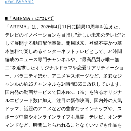
uFnGtWYA5D
■「ABEMA」について
「ABEMA」は、2026年4月11日に開局10周年を迎えた、
テレビのイノベーションを目指し"新しい未来のテレビ"と
して展開する動画配信事業。開局以来、登録不要かつ基
本無料で楽しめるインターネットテレビとして、24時間
編成のニュース専門チャンネルや、"最高品質か唯一無
二"を追求したオリジナルドラマや恋愛リアリティーショ
ー、バラエティほか、アニメやスポーツなど、多彩なジ
ャンルの約25チャンネルを24時間365日放送しています。
国内発の動画サービスで日本No.1（※）を誇るオリジナ
ルエピソード数に加え、注目の新作映画、国内外の人気
ドラマ、話題のアニメなどの豊富なラインナップや、ス
ポーツ中継やオンラインライブも展開。テレビ、オンデ
マンドなど、時間にとらわれることなくいつでも作品を