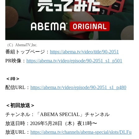
（C）AbemaTV,Inc.
番組トップページ：
https://abema.tv/video/title/90-2051
PR映像：
https://abema.tv/video/episode/90-2051_s1_p501
＜#0＞
配信URL：
https://abema.tv/video/episode/90-2051_s1_p480
＜初回放送＞
チャンネル：「ABEMA SPECIAL」チャンネル
放送日時：2026年5月28日（木）夜11時〜
放送URL：
https://abema.tv/channels/abema-special/slots/DLFu