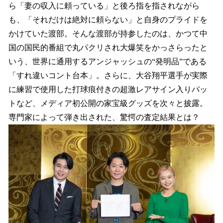
ら「妻の収入に頼っている」と後ろ指を指されながら
も、「それだけは絶対に頼らない」と自身のプライドを
かけていた渡部。そんな渡部が持参したのは、かつて中
国の国民的番組で丸パクリされ大爆笑をかっさらったと
いう、世界に通用するアンジャッシュの“発明品”である
「すれ違いコント台本」。さらに、大谷翔平選手が実際
に練習で使用した打球痕付きの超激レアサイン入りバッ
トなど、メディア初公開の家宝級グッズを次々と披露。
専門家によって弾き出された、驚愕の査定結果とは？