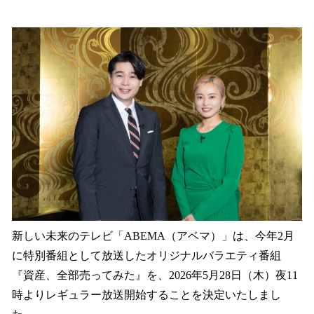
い
ね
！
数
を
読
み
込
み
中
で
す
新しい未来のテレビ「ABEMA（アベマ）」は、今年2月
に特別番組として放送したオリジナルバラエティ番組
『資産、全部売ってみた』を、2026年5月28日（木）夜11
時よりレギュラー放送開始することを決定いたしまし