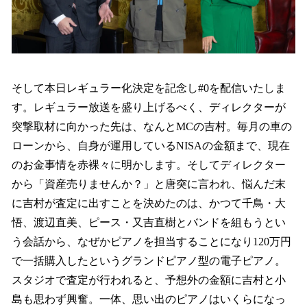
そして本日レギュラー化決定を記念し#0を配信いたしま
す。レギュラー放送を盛り上げるべく、ディレクターが
突撃取材に向かった先は、なんとMCの吉村。毎月の車の
ローンから、自身が運用しているNISAの金額まで、現在
のお金事情を赤裸々に明かします。そしてディレクター
から「資産売りませんか？」と唐突に言われ、悩んだ末
に吉村が査定に出すことを決めたのは、かつて千鳥・大
悟、渡辺直美、ピース・又吉直樹とバンドを組もうとい
う会話から、なぜかピアノを担当することになり120万円
で一括購入したというグランドピアノ型の電子ピアノ。
スタジオで査定が行われると、予想外の金額に吉村と小
島も思わず興奮。一体、思い出のピアノはいくらになっ