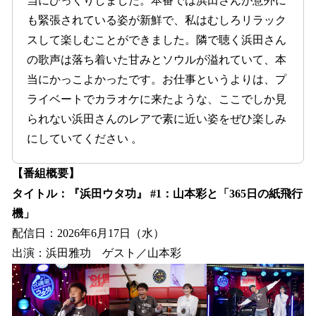
当にびっくりしました。本番では浜田さんが意外に
も緊張されている姿が新鮮で、私はむしろリラック
スして楽しむことができました。隣で聴く浜田さん
の歌声は落ち着いた甘みとソウルが溢れていて、本
当にかっこよかったです。お仕事というよりは、プ
ライベートでカラオケに来たような、ここでしか見
られない浜田さんのレアで素に近い姿をぜひ楽しみ
にしていてください 。
【番組概要】
タイトル：『浜田ウタ功』 #1：山本彩と「365日の紙飛行
機」
配信日：2026年6月17日（水）
出演：浜田雅功 ゲスト／山本彩