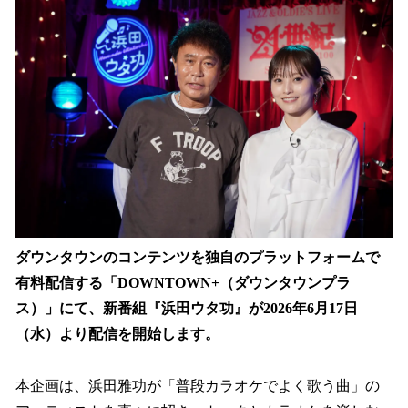
数
を
読
み
込
み
中
で
す
ダウンタウンのコンテンツを独自のプラットフォームで
有料配信する「DOWNTOWN+（ダウンタウンプラ
ス）」にて、新番組『浜田ウタ功』が2026年6月17日
（水）より配信を開始します。
本企画は、浜田雅功が「普段カラオケでよく歌う曲」の