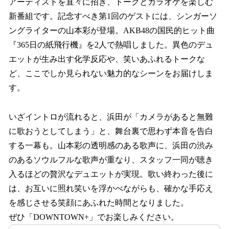
アーティストを直々に招き、トークとカラオケを楽しむ
新番組です。記念すべき第1回のゲストには、シンガーソ
ングライターの山本彩が登場。AKB48の国民的ヒット曲
『365日の紙飛行機』を2人で熱唱しました。異色のデュ
エットが生み出す化学反応や、笑いあふれるトークな
ど、ここでしか見られない魅力的なシーンをお届けしま
す。
いざイントロが流れると、浜田が「カメラがあると無難
に歌おうとしてしまう」と、舞台裏で思わず本音を告白
する一幕も。山本彩の透明感のある歌声に、浜田の渋み
のあるソウルフルな歌声が重なり、スタッフ一同が聴き
入るほどの贅沢なデュエットが実現。歌い終わった後に
は、お互いに照れ笑いを浮かべながらも、確かな手応え
を感じさせる笑顔にあふれた時間となりました。
ぜひ「DOWNTOWN+」でお楽しみください。