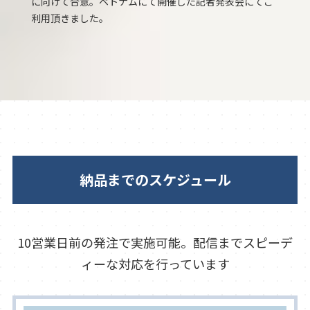
に向けて合意。ベトナムにて開催した記者発表会にてご
イク 
ンやパネ
利用頂きました。
きなか
納品までのスケジュール
10営業日前の発注で実施可能。配信までスピーデ
ィーな対応を行っています