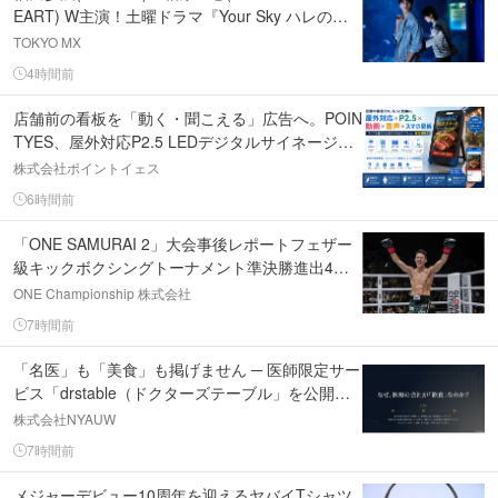
EART) W主演！土曜ドラマ『Your Sky ハレのち
恋』第3話場面写真・あらすじ・PR動画解禁/8月1
TOKYO MX
5日(土)深夜25時30分～
4時間前
店舗前の看板を「動く・聞こえる」広告へ。POIN
TYES、屋外対応P2.5 LEDデジタルサイネージの
販売を開始
株式会社ポイントイェス
6時間前
「ONE SAMURAI 2」大会事後レポートフェザー
級キックボクシングトーナメント準決勝進出4選
手が決定！野杁正明が因縁の再戦をKOで制し、準
ONE Championship 株式会社
決勝進出！
7時間前
「名医」も「美食」も掲げません ─ 医師限定サー
ビス「drstable（ドクターズテーブル」を公開｜
評価される側だからこそ、評価しない仕組みを作
株式会社NYAUW
りました
7時間前
メジャーデビュー10周年を迎えるヤバイTシャツ