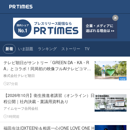
新着
いま話題
ランキング
ストーリー
TV
テレビ朝日がサントリー「GREEN DA・KA・R
A」とコラボ！同局初の映像フルAIテレビコマー
シャルを制作！8/9(日)「バスケットボール男子日
株式会社テレビ朝日
new
本代表国際試合 日本×モンゴル」中継内で全国放
27分前
送決定！
【2026年10月】衛生推進者講習（オンライン）日
程公開｜社内決裁・稟議用資料あり
アイムセーフ合同会社
1時間前
福田歩汰(DXTEEN)＆相原一心(ONE LOVE ONE H