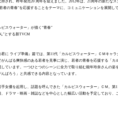
持され、昨年発売20 周年を迎えました。2012年は、21周年の新たな
る若者の青春”を応援することをテーマに、コミュニケーションを展開し
ピスウォーター」が描く“青春”
ん”とする新TVCM
君に ライブ準備』篇では、第11代「カルピスウォーター」ＣＭキャラ
でがんばる爽快感のある若者を見事に演じ、若者の青春を応援する「カ
現しています。一つひとつのシーンに全力で取り組む能年玲奈さんの姿
がんばろう」と共感できる内容となっています。
手女優を起用し、話題を呼んできた「カルピスウォーター」ＣＭ。第1
後、ドラマ・映画・雑誌などを中心とした幅広い活動を予定しており、