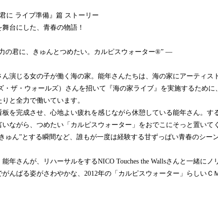
君に ライブ準備』篇 ストーリー
を舞台にした、青春の物語！
力の君に、きゅんとつめたい。カルピスウォーター®” ―
じる女の子が働く海の家。能年さんたちは、海の家にアーティスト NICO T
ッチズ・ザ・ウォールズ）さんを招いて『海の家ライブ』を実施するため
たりと全力で働いています。
板を完成させ、心地よい疲れを感じながら休憩している能年さん。す
言いながら、つめたい「カルピスウォーター」をおでこにそっと置いて
“きゅん”とする瞬間など、誰もが一度は経験する甘ずっぱい青春のシー
さんが、リハーサルをするNICO Touches the Wallsさんと一緒
がんばる姿がさわやかな、2012年の「カルピスウォーター」らしいＣ