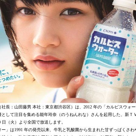
込
み
中
で
す
長：山田藤男 本社：東京都渋谷区）は、2012 年の「カルピスウォ
優として注目を集める能年玲奈（のうねんれな）さんを起用した、新ＴＶ
20 日（火）より全国で放送します。
ー」は1991 年の発売以来、牛乳と乳酸菌から生まれた甘ずっぱくさわ