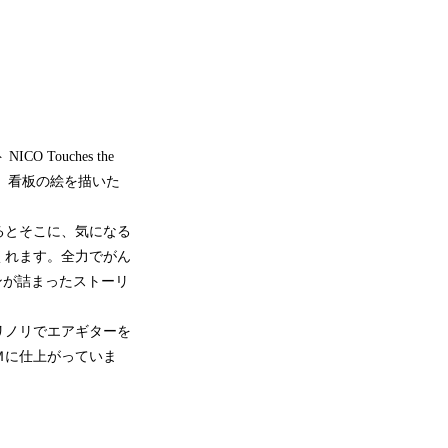
ouches the
に、看板の絵を描いた
るとそこに、気になる
くれます。全力でがん
ンが詰まったストーリ
にノリノリでエアギターを
Ｍに仕上がっていま