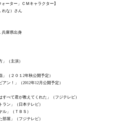
ウォーター」ＣＭキャラクター】
ん れな）さん
まれ 兵庫県出身
り方」（主演）
親指」（２０１2年秋公開予定）
エビアン！」（2012年12月公開予定）
ことはすべて君が教えてくれた」（フジテレビ）
レストラン」（日本テレビ）
イヤル」（ＴＢＳ）
かった部屋」（フジテレビ）