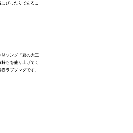
観にぴったりであるこ
用。ＣＭソング『夏の大三
気持ちを盛り上げてく
青春ラブソングです。