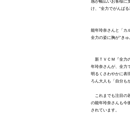
感が幅広いお客様に支
け、“全力でがんば
能年玲奈さんと「カル
全力の姿に胸が“きゅ
新ＴＶＣＭ『全力の
年玲奈さんが、全力
明るくさわやかに表
ろん大人も「自分も
これまでも注目の若
の能年玲奈さんも今
されています。