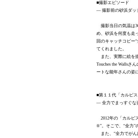
■撮影エピソード
― 撮影前の砂浜ダッ
撮影当日の気温は3
め、砂浜を何度も走
回のキャッチコピー
てくれました。
また、実際に絵を描
Touches the
ートな能年さんの姿
■第１１代「カルピ
― 全力でまっすぐな
2012年の「カル
®”。そこで、“全力
また、“全力でがん