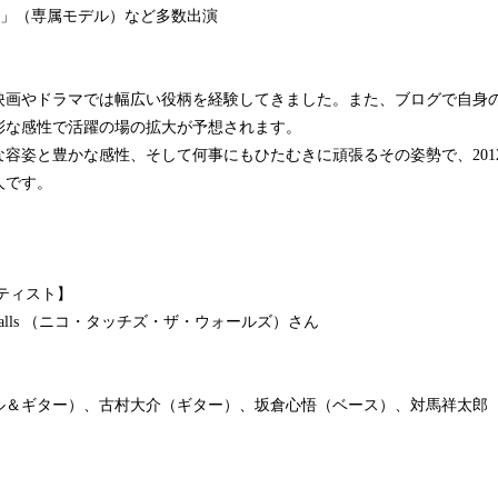
「ニコラ」（専属モデル）など多数出演
画やドラマでは幅広い役柄を経験してきました。また、ブログで自身
彩な感性で活躍の場の拡大が予想されます。
容姿と豊かな感性、そして何事にもひたむきに頑張るその姿勢で、201
人です。
ティスト】
 the Walls （ニコ・タッチズ・ザ・ウォールズ）さん
ル＆ギター）、古村大介（ギター）、坂倉心悟（ベース）、対馬祥太郎