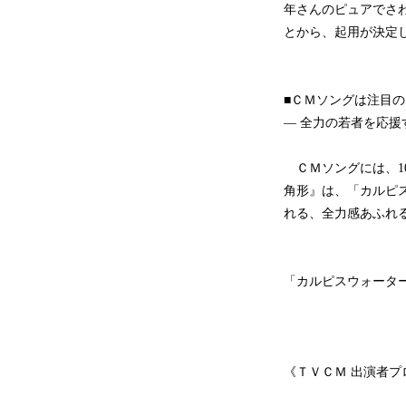
年さんのピュアでさ
とから、起用が決定
■ＣＭソングは注目のアーテ
― 全力の若者を応援
ＣＭソングには、10～2
角形』は、「カルピ
れる、全力感あふれ
「カルピスウォーター
《ＴＶＣＭ 出演者プ