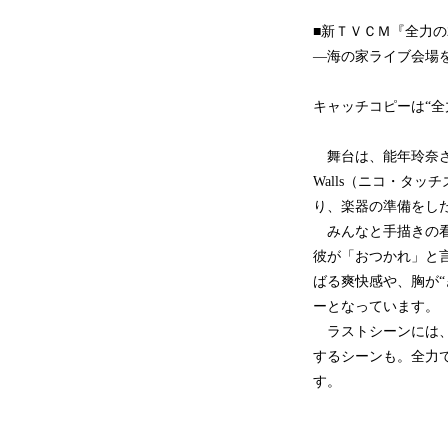
■新ＴＶＣＭ『全力の
―海の家ライブ会場
キャッチコピーは“全
舞台は、能年玲奈さん演
Walls（ニコ・タ
り、楽器の準備をし
みんなと手描きの看
彼が「おつかれ」と
ばる爽快感や、胸が
ーとなっています。
ラストシーンには、能年
するシーンも。全力で
す。