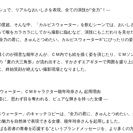
シュで、リアルなおいしさを表現。全ての演技が“全力”！―
0度超。そんな中、「カルピスウォーター」を飲むシーンでは、おいし
って喉をカラカラにしてから撮影に臨むなど、演技にもこだわりを見せ
“全力の君に、きゅんとつめたい。カルピスウォーター®”にぴったりの
くのが得意な能年さんが、ＣＭ内でも絵を描く姿を演じたり、ＣＭソング
 Wallsさんの『夏の大三角形』が流れ出すと、すかさずエアギターで周囲を盛
に、終始笑顔が絶えない撮影現場となりました。
スウォーター」ＣＭキャラクター能年玲奈さん 起用理由
姿に、思わず目を奪われる、ピュアな輝きを持った女優 ―
ピスウォーター」のキャッチコピーは、“全力の君に、きゅんとつめたい
”の魅力を自然体で表現できる女優、能年玲奈さんを起用しました。
ばる若者の青春を応援する”というブランドメッセージを、より多くの