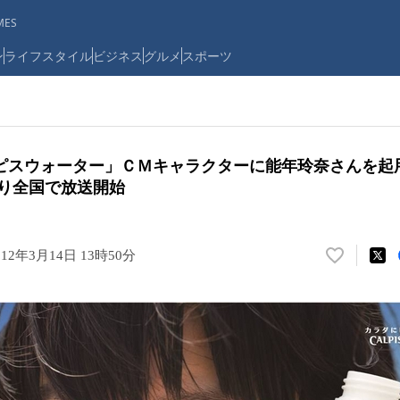
ES
ン
ライフスタイル
ビジネス
グルメ
スポーツ
ピスウォーター」ＣＭキャラクターに能年玲奈さんを起用 
より全国で放送開始
012年3月14日 13時50分
い
い
ね
！
数
を
読
み