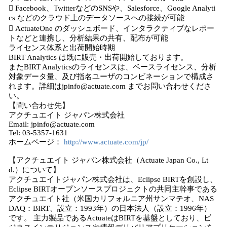
 Facebook、TwitterなどのSNSや、Salesforce、Google Analyti
cs などのクラウド上のデータソースへの接続が可能
 ActuateOne のダッシュボード、インタラクティブなレポー
トなどと連携し、分析結果の共有、配布が可能
ライセンス体系と出荷開始時期
BIRT Analytics は既に販売・出荷開始しております。
またBIRT Analyticsのライセンスは、ベースライセンス、分析
対象データ量、及び指名ユーザのコンビネーションで構成さ
れます。詳細はjpinfo@actuate.com までお問い合わせくださ
い。
【問い合わせ先】
アクチュエイト ジャパン株式会社
Email: jpinfo@actuate.com
Tel: 03-5357-1631
ホームページ：
http://www.actuate.com/jp/
【アクチュエイト ジャパン株式会社（Actuate Japan Co., Lt
d.）について】
アクチュエイトジャパン株式会社は、Eclipse BIRTを創設し、
Eclipse BIRTオープンソースプロジェクトの共同主幹事である
アクチュエイト社（米国カリフォルニア州サンマテオ、NAS
DAQ：BIRT、設立：1993年）の日本法人（設立：1996年）
です。 主力製品であるActuateはBIRTを基盤としており、ビ