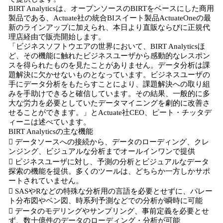
BIRT Analyticsは、オープンソースのBIRTをベースにした商用
製品である、Actuate社の統合BIスイート製品ActuateOneの最
新のラインアップに加えられ、本日より直販ならびに正規代
理店経由で販売開始します。
「ビジネスソフトウエアの世界において、BIRT Analyticsほ
ど、その機能に触れたビジネスユーザから感動的なレスポン
スを得られたものを見たことがありません。データ分析は課
題解決に欠かせないものとなっています。ビジネスユーザの
手にデータ分析をもたらすことにより、課題解決への取り組
みを手助けできると確信しています。その結果、一般的に多
大な労力を必要としていたデータマイニングを劇的に改善さ
せることができます。」とActuate社CEO、ピート・チッタデ
ィーニは述べています。
BIRT Analyticsの主な機能
 データソースへの接続から、データのローディング、クレ
ンジング、ビジュアルな分析までオールインワンで提供
 ビジネスユーザに対し、予測の分析とビジュアルなデータ
探索の機能を提供。多くのツールは、どちらか一方しかサポ
ートされていません。
 SASやRなどの特殊な分析用の言語を必要とせずに、パレー
ト分布図やベン図、時系列予測などでの分析が瞬時に可能
 データのモデリングやサンプリング、事前定義を必要とせ
ず、数十億件のデータのローディング・分析が可能