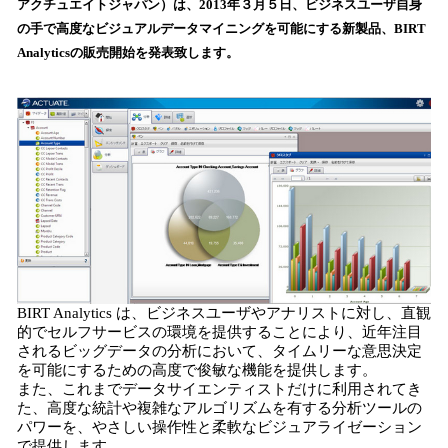
アクチュエイトジャパン）は、2013年３月５日、ビジネスユーザ自身
読
の手で高度なビジュアルデータマイニングを可能にする新製品、BIRT
み
Analyticsの販売開始を発表致します。
込
み
中
で
す
BIRT Analytics は、ビジネスユーザやアナリストに対し、直観
的でセルフサービスの環境を提供することにより、近年注目
されるビッグデータの分析において、タイムリーな意思決定
を可能にするための高度で俊敏な機能を提供します。
また、これまでデータサイエンティストだけに利用されてき
た、高度な統計や複雑なアルゴリズムを有する分析ツールの
パワーを、やさしい操作性と柔軟なビジュアライゼーション
で提供します。