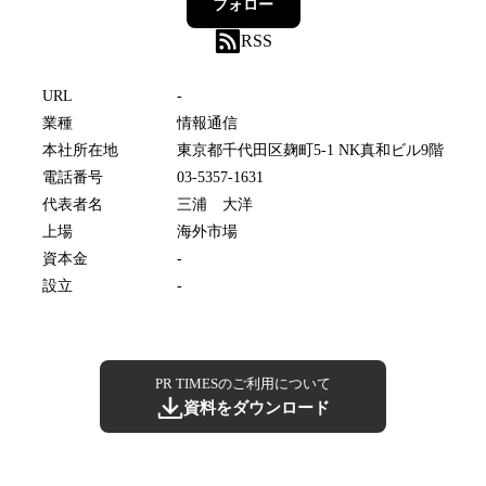
フォロー
RSS
URL
-
業種
情報通信
本社所在地
東京都千代田区麹町5-1 NK真和ビル9階
電話番号
03-5357-1631
代表者名
三浦 大洋
上場
海外市場
資本金
-
設立
-
PR TIMESのご利用について
資料をダウンロード