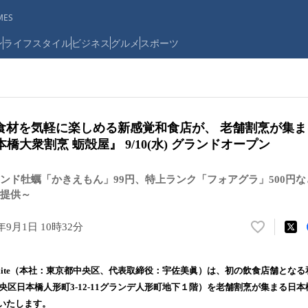
ES
ン
ライフスタイル
ビジネス
グルメ
スポーツ
食材を気軽に楽しめる新感覚和食店が、 老舗割烹が集
本橋大衆割烹 蛎殻屋』 9/10(水) グランドオープン
ンド牡蠣「かきえもん」99円、特上ランク「フォアグラ」500円な
提供～
4年9月1日 10時32分
い
い
ね
lite（本社：東京都中央区、代表取締役：宇佐美眞）は、初の飲食店舗とな
！
央区日本橋人形町3-12-11グランデ人形町地下１階）を老舗割烹が集まる日本橋
数
ンいたします。
を