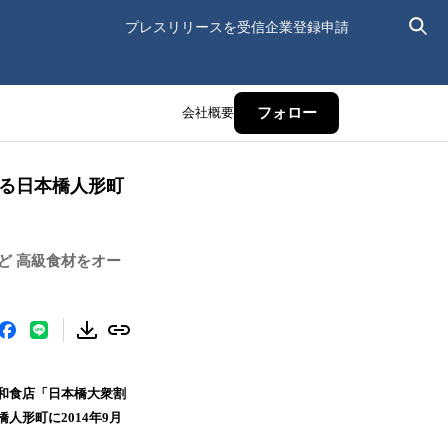
プレスリリースを受信
企業登録申請
会社概要
フォロー
まる日本橋人形町
ど 高級食材をオー
る和食店「日本橋大衆割
人形町に2014年9月