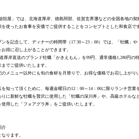
読
み
込
蛎殻屋」では、北海道厚岸、徳島阿部、佐賀玄界灘などの全国各地の契
み
類を使ったお食事を安価でご提供することをコンセプトとした和食店で
中
で
を記念して、ディナーの時間帯（17:30～23：00）では、「牡蠣」
す
をお得に召し上がることができます。
海道厚岸直送のブランド牡蠣「かきえもん」を99円、通常価格1,280円
月末までご提供いたします。
記のメニュー以外にも旬の食材を月替りで、お得な価格でお召し上がり
知って頂くために、毎週金曜日の12：00～14：00に限りランチ営業
わりに新鮮な牡蠣を贅沢に使用した「牡蠣の深川丼」や、高級ホテルな
を使用した「フォアグラ丼」をご提供いたします。
紹介
となります。