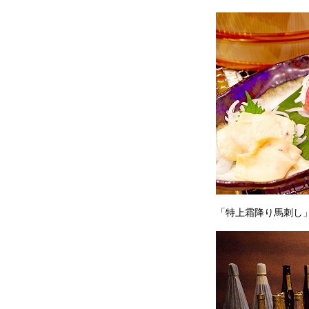
「特上霜降り馬刺し」 1