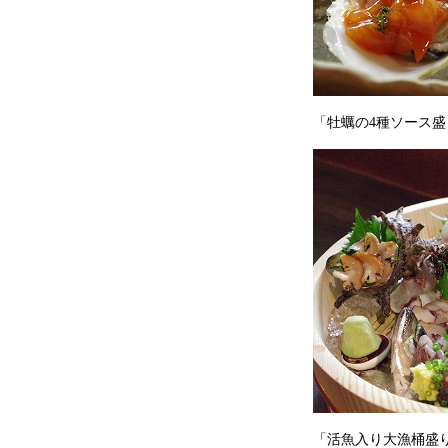
「牡蠣の4種ソース盛り
「活魚入り大漁桶盛り」