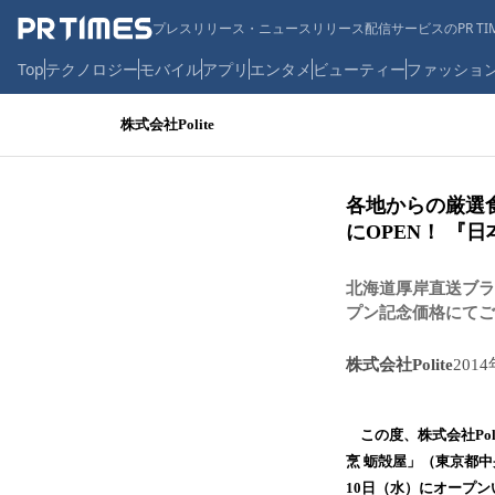
プレスリリース・ニュースリリース配信サービスのPR TIM
Top
テクノロジー
モバイル
アプリ
エンタメ
ビューティー
ファッショ
株式会社Polite
各地からの厳選
にOPEN！ 『日
北海道厚岸直送ブラ
プン記念価格にてご
株式会社Polite
201
この度、株式会社Po
烹 蛎殻屋」（東京都中
10日（水）にオープ