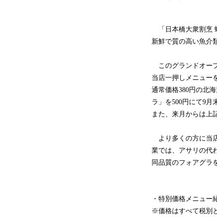
「日本橋大衆割烹 
新鮮で質の高い魚介
このグランドオープン
当店一押しメニュー
通常価格380円の北
ラ」を500円にて9
また、来月からは上
より多くの方に当店を
業では、アサリの代
同品質のフォアグラ
・特別価格メニュー
※価格はすべて税別