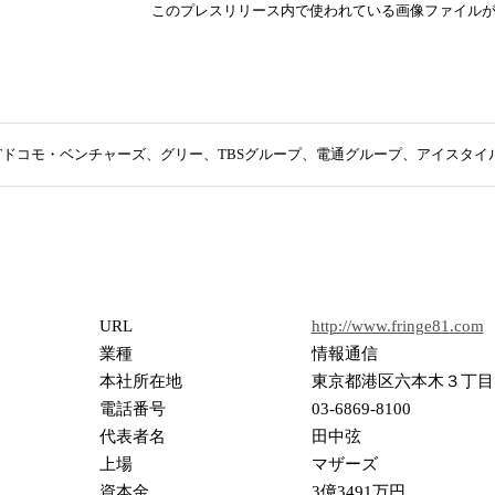
このプレスリリース内で使われている画像ファイル
1がNTTドコモ・ベンチャーズ、グリー、TBSグループ、電通グループ、アイス
URL
http://www.fringe81.com
業種
情報通信
本社所在地
東京都港区六本木３丁目２
電話番号
03-6869-8100
代表者名
田中弦
上場
マザーズ
資本金
3億3491万円