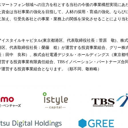
込
スマートフォン領域への注力を柱とする当社の今後の事業構想実現にあ
み
た資金は当社事業の強化を目指して、人材の採用・育成の強化、ならび
中
に加え、引受先各社との事業・業務上の関係を深化させることにより当
で
す
イスタイルキャピタル(東京都港区、代表取締役社長：菅原 敬)、株式
港区、代表取締役社長：榮藤 稔）が運営する投資事業組合、グリー株
長：田中 良和）、株式会社電通デジタル・ホールディングス（東京都
運営する投資事業有限責任組合、TBSイノベーション・パートナーズ合
が運営する投資事業組合となります。（順不同、敬称略）