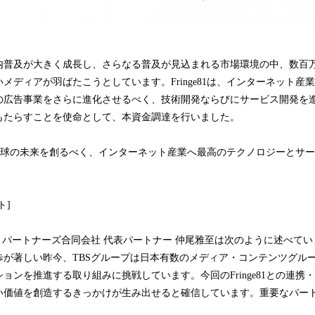
内普及が大きく成長し、さらなる普及が見込まれる市場環境の中、数百
メディアが羽ばたこうとしています。Fringe81は、インターネット産
の広告事業をさらに進化させるべく、技術開発ならびにサービス開発を
もたらすことを使命として、本資金調達を行いました。
今後も地球の未来を創るべく、インターネット産業へ最高のテクノロジーとサ
ト]
・パートナーズ合同会社 代表パートナー 仲尾雅至は次のように述べてい
歩が著しい昨今、TBSグループは日本有数のメディア・コンテンツグルー
ョンを推進する取り組みに挑戦しています。今回のFringe81との連携
価値を創造するきっかけが生み出せると確信しています。重要なパートナーで