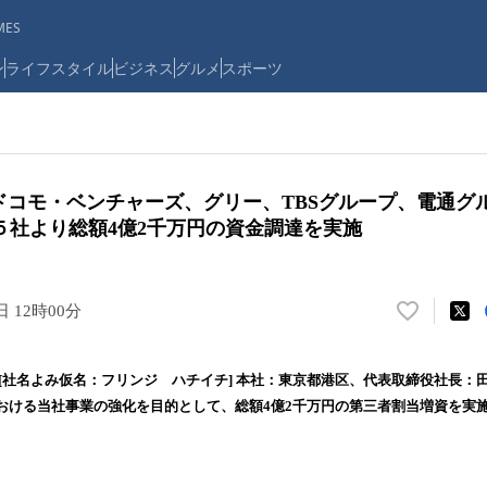
ES
ン
ライフスタイル
ビジネス
グルメ
スポーツ
がNTTドコモ・ベンチャーズ、グリー、TBSグループ、電通
５社より総額4億2千万円の資金調達を実施
日 12時00分
い
い
ね
 （ [社名よみ仮名：フリンジ ハチイチ] 本社：東京都港区、代表取締役社長：田
！
おける当社事業の強化を目的として、総額4億2千万円の第三者割当増資を実
数
を
読
み