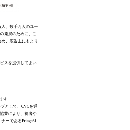
万人、数千万人のユー
業の発展のために、こ
進め、広告主にもより
ービスを提供してまい
ます
プとして、CVCを通
・協業により、視者や
あるFringe81