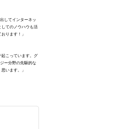
に出してインターネッ
としてのノウハウも活
ております！」
が起こっています。グ
ロジー分野の先駆的な
く思います。」