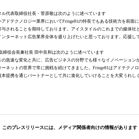
タル代表取締役社長・菅原敬は次のように述べています
アドテクノロジー業界においてFringe81の特長でもある技術力を前面
寄与されることを期待しております。アイスタイルのこれまでの媒体社
インターネット広告業界全体を盛り上げたいと思っております。応援し
取締役会長兼社長 田中良和は次のように述べています
スの急速な変化と共に、広告ビジネスの分野でも様々なイノベーション
ーネットの世界で常に挑戦を続けてきました。Fringe81はアドテクノ
資本提携を通じパートナーとして共に進化していけることを大変うれし
このプレスリリースには、
メディア関係者向けの情報があります