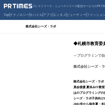
プレスリリース・ニュースリリース配信サービスのPR TIM
Top
テクノロジー
モバイル
アプリ
エンタメ
ビューティー
ファッショ
株式会社シーズ・ラボ
◆札幌市教育委員
～プログラミンで自
株式会社シーズ・ラ
株式会社シーズ・ラボ
員会後援 夏休みIT
はのプログラミングの
シーズ・ラボ子供向け
2001年から毎年夏・