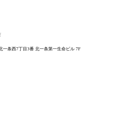
/
一条西7丁目3番 北一条第一生命ビル 7F