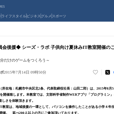
ES
ン
ライフスタイル
ビジネス
グルメ
スポーツ
会後援◆ シーズ・ラボ 子供向け夏休みIT教室開催の
分だけのゲームをつくろう～
ボ
2015年7月14日 09時50分
い
い
ね
（所在地：札幌市中央区北2条、代表取締役社長：山田二郎）は、2015年8月
！
教室を開催致します。本教室では、文部科学省制作WEBアプリ「プログラミン」
数
楽しさを体験頂きます。
を
読
IT教室は、地域後援の一環として、パソコンを操作したことがある小学４年
み
冬開催。 延べ200人以上の方にご参加頂いております。