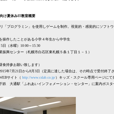
込
み
中
供向け夏休みIT教室概要
で
す
プリ「ブログラミン」を使用しゲームを制作。視覚的・感覚的にソフト
を操作したことがある小学４年生から中学生
5日（水曜）10:00～15:30
業振興センター（札幌市白石区東札幌５条１丁目１－１）
昼食持参お願い致します）
2015年7月21日から8月3日（定員に達した場合は、その時点で受付終了
WEBサイト（
http://www.cslab.co.jp/
）キッズ・スクール専用ページにて
地下鉄 大通駅「ふれあいインフォメーション・センター」に案内ポスタ