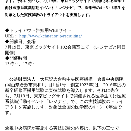
数
ます。それに先立ち、7月19日、東京ビッグサイトで開催される医学生
を
向け医療系就職活動イベント「レジナビ」で、医学部の4・5・6年生を
読
対象とした実技試験のトライアウトを実施します。
み
込
◆トライアウト告知用WEBサイト
み
URL：
http://www.kchnet.or.jp/recruiting/
中
◆開催日、会場
で
7月19日、東京ビッグサイト102会議室にて (レジナビと同日
す
開催)
◆開催時間
13時～、17時～
公益財団法人 大原記念倉敷中央医療機構 倉敷中央病院
(岡山県倉敷市美和1丁目1番1号 創立1923年)は、2016年度の
新卒研修医採用試験に実技試験を導入します。それに先立
ち、7月19日、東京ビッグサイトで開催される医学生向け医療
系就職活動イベント「レジナビ」で、この実技試験のトライ
アウトを実施します。対象は全国の医学部の4・5・6年生で
す。
倉敷中央病院が実施する実技試験の内容は、以下の三つで