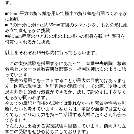
す。
■15mm平方の折り紙を用いて極小の折り鶴を何羽つくれるか
に挑戦
■13の部分に分けた約35mm前後のタマムシを、もとの形に組
み立て直せるかに挑戦
■約5mm程度のひと粒の米の上に極小の刺身を載せた寿司を
何貫つくれるかに挑戦
以上をそれぞれ15分以内に行ってもらいます。
この実技試験を採用するにあたって、倉敷中央病院 救命
救急センター長兼教育研修部部長 福岡医師は次のように語
っています。
「手先の器用さをテストすることが最大の目的ではありませ
ん。医療の現場は、無理難題の連続です。その際、冷静に状
況を判断し的確な処置ができるか、決して諦めずに手を尽く
せるかが問われます。
今までの筆記と面接の試験では測れなかった素質や性格を判
断したいと考えています。私たちは、筆記や面接で目立たな
くても、やりぬく力を持って活躍する人材にたくさん出会っ
てきました。
そんな人に出会える実技試験を目指しています。前向きな医
学生の受験をぜひ心待ちにしております」