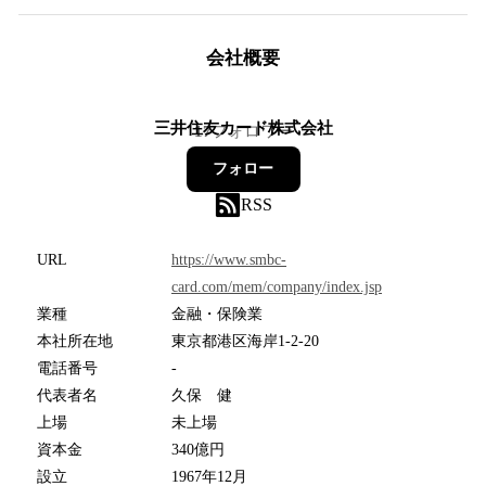
会社概要
三井住友カード株式会社
17
フォロワー
フォロー
RSS
URL
https://www.smbc-
card.com/mem/company/index.jsp
業種
金融・保険業
本社所在地
東京都港区海岸1-2-20
電話番号
-
代表者名
久保 健
上場
未上場
資本金
340億円
設立
1967年12月