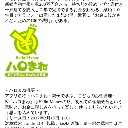
新婚当初世帯年収200万円台から、持ち前の貯めワザで庭付き
一戸建てを購入し２年で完済できるお金を貯める。結婚１０
年目でアラフォー出産した１児の母。近著に『お金に泣かさ
れないための100の法則』がある。
＜ハロまね概要＞
アプリ名称：ハロまね～親子で学ぶ、こどものお金管理～
※「ハロまね」はHello!Moneyの略。初めての金融教育という
意味と、お金に親しみを持って楽しく 使ってもらいたいとい
う思いを込めています。
リリース日：2017年2月15日（水）
対象端末：android 4.4以降。ios9.0以降。※一部の端末ではご