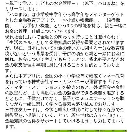
～親子で学ぶ、こどものお金管理～」（以下、ハロまね）を
読
リリースします。
み
「ハロまね」は小学校中学年から高学年をメインターゲット
込
とした金融教育アプリで、「お小遣い帳機能」、「銀行機
み
能」、「お手伝い機能」という3つの機能を持ち、親と一緒に
中
お金の管理、仕組について学べます。
で
現代社会において金融との関わりを持つことは避けられず、
「生活スキル」として金融知識の習得が重要とされています
す
が、現在、日本においてお金の使い方に関する十分な教育環
境がないという背景を受け、子供の頃から親と一緒にお金に
触れ、お金について考えてもらうことで、将来必要となるお
金の収支管理を早期に身に付けることを目的としておりま
す。
さらに本アプリは、全国の小・中学校等で幅広くマネー教育
を行っている株式会社イー・カンパニーが運営する『キッ
ズ・マネー・ステーション』の協力のもと、外貨預金や金利
の設定など、より高度にお金の勉強ができる機能を追加する
とともに、子供だけでなく、親子がコミュニケーションを取
りながら一緒に楽しく学べる要素も盛り込んでおります。
三井住友カードは、今後も幅広い世代に対して様々な形で金
融教育をご提供していくことで、若年世代の方々へ向けて、
金融知識の習得をサポートしていけるよう、尽力してまいり
ます。