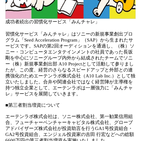
成功者続出の習慣化サービス「みんチャレ」
習慣化サービス「みんチャレ」はソニーの新規事業創出プロ
グラム「Seed Acceleration Program」（SAP）から生まれたサ
ービスです。SAPの第2回オーディションを通過し、（株）ソ
ニー・コンピュータエンタテインメントの社員であった長坂
剛を中心にソニーグループ内外から結成されたチームでソニ
ー（株）新規事業創出部 A10 Projectとして活動して参りまし
たが、この度、経営のさらなるスピードアップと外部との連
携強化のためエーテンラボ株式会社（A10 Lab Inc.）として独
立いたしました。合弁や関連会社ではなく経営陣が主導権を
持つ独立企業として、エーテンラボは一層強力に「みんチャ
レ」サービスを展開していきます。
■第三者割当増資について
エーテンラボ株式会社は、ソニー株式会社、第一勧業信用組
合、フューチャーベンチャーキャピタル株式会社、グローブ
アドバイザーズ株式会社が投資助言を行うGA1号投資組合・
GA2号投資組合、エンジェル投資家の吉田 行宏などへの総額
6600万円の第三者割当増資を実施いたしました。