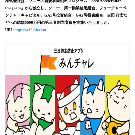
数
株式会社は、ソニーの新規事業創出プログラム「Seed Acceleration
を
Program」から独立し、ソニー、第一勧業信用組合、フューチャーベ
読
ンチャーキャピタル、GA1号投資組合・GA2号投資組合、吉田 行宏な
み
どへの総額6600万円の第三者割当増資を実施いたしました。
込
URL:
https://a10lab.com
み
中
で
す