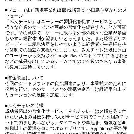
■ソニー（株）新規事業創出部 統括部長 小田島伸至からのメ
ッセージ
「みんチャレ」はユーザーの習慣化を促すサービスとして、
様々な企業のサービスや商品の習慣化を促進することが可能
です。その意味で、ソニーに限らず外部の様々な企業が参画
しやすい経営体制が望ましいと考えました。また経営者がス
ピーディーに意思決定をしやすいように経営者が主導権を持
つ体制での独立を支援いたしました。みんチャレは既に沢山
のユーザーから支持されGoogle Play ベストアプリに選ばれる
などの成果を出しているチームですので今後のさらなる事業
の発展に期待しています。
■資金調達について
今回のシードラウンドの資金調達により、事業拡大のために
採用を行い、他のサービスとの連携や企業向け継続率向上ソ
リューションの展開を加速します。
■みんチャレの特徴
成功者続出の習慣化サービス「みんチャレ」は習慣を身に付
けたい共通の目標を持つ5人がサービス内でチームを組みチャ
ットで励ましあいながら、ダイエットや早起き、勉強など40
種類以上の習慣を身につけるアプリです。App Storeの平均評