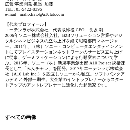
広報/事業開発 担当 加藤
TEL : 03-5422-8396
e-mail : maho.kato@a10lab.com
【代表プロフィール】
エーテンラボ株式会社 代表取締役 CEO 長坂 剛
2006年ソニー株式会社入社。B2Bソリューション営業やデジ
タルシネマビジネスの立ち上げを経て戦略部門マネージャ
ー。2011年、（株）ソニー・コンピュータエンタテインメン
トにてプレイステーションネットワークのサービス立ち上げ
に従事、ゲーミフィケーションによる行動変容について学
ぶ。2015年、ソニー（株）新規事業創出部 A10 Project 統括課
長として「みんチャレ」を開発。2017年エーテンラボ株式会
社（A10 Lab Inc.）を設立しソニーから独立。ソフトバンクア
カデミア 外部一期生。大企業のイントラプレナーからスター
トアップのアントレプレナーに進化した起業家です。
すべての画像