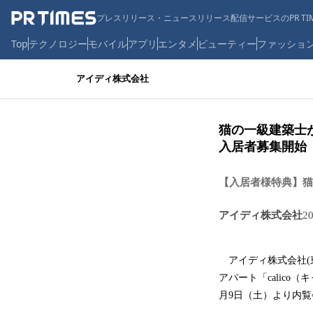
プレスリリース・ニュースリリース配信サービスのPR TIM
Top
テクノロジー
モバイル
アプリ
エンタメ
ビューティー
ファッショ
アイディ株式会社
猫の一級建築士が
入居者募集開始
【入居者様特典】猫
アイディ株式会社
2
アイディ株式会社(
アパート「calico
月9日（土）より内覧