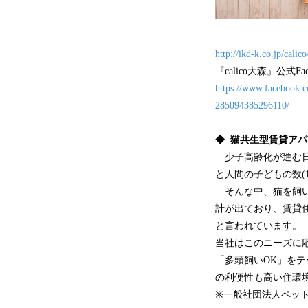
http://ikd-k.co.jp/calico
『calico大森』公式Fac
https://www.face
285094385296110/
◆ 猫共生型賃貸アパー
少子高齢化が進む日本
と人間の子どもの数(
そんな中、猫を飼い
計が出ており、賃貸
と言われています。
当社はこのニーズに
「多頭飼いOK」をテ
の利便性も高い住環
※一般社団法人ペット