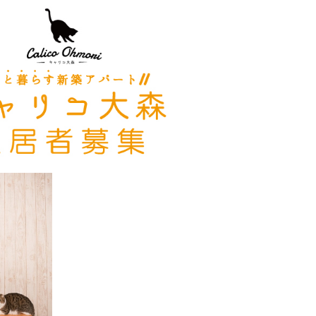
み
込
み
中
で
す