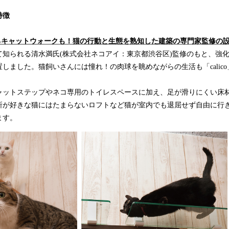
特徴
れるキャットウォークも！猫の行動と生態を熟知した建築の専門家監修の
て知られる清水満氏(株式会社ネコアイ：東京都渋谷区)監修のもと、強
しました。猫飼いさんには憧れ！の肉球を眺めながらの生活も「calic
ャットステップやネコ専用のトイレスペースに加え、足が滑りにくい床
所が好きな猫にはたまらないロフトなど猫が室内でも退屈せず自由に行
ます。