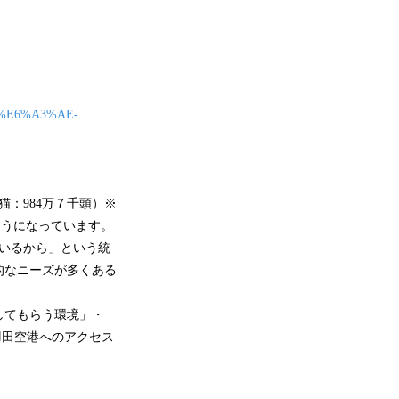
7%E6%A3%AE-
猫：984万７千頭）※
ようになっています。
いるから」という統
的なニーズが多くある
してもらう環境」・
羽田空港へのアクセス