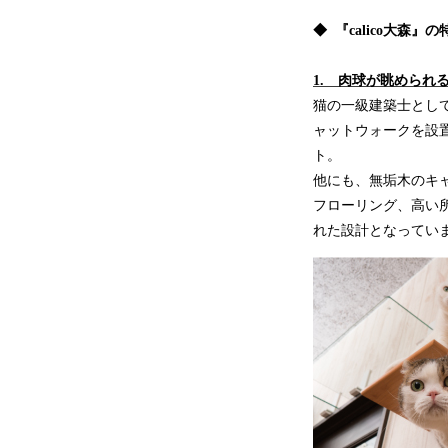
◆ 『calico大森』の
1. 肉球が眺めら
猫の一級建築士とし
ャットウォークを設置
ト。
他にも、無垢木のキ
フローリング、高い
れた設計となってい