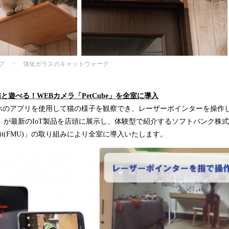
プ ・ 強化ガラスのキャットウォーク
と遊べる！WEBカメラ「PetCube」を全室に導入
ホのアプリを使用して猫の様子を観察でき、レーザーポインターを操作
Cube」が最新のIoT製品を店頭に展示し、体験型で紹介するソフトバンク
ting Unit(FMU)」の取り組みにより全室に導入いたします。