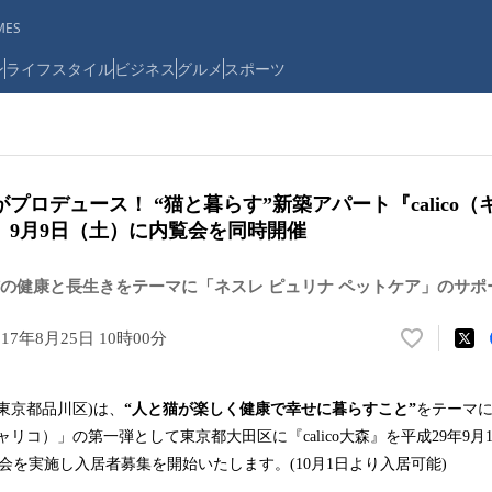
ES
ン
ライフスタイル
ビジネス
グルメ
スポーツ
プロデュース！ “猫と暮らす”新築アパート『calico
 9月9日（土）に内覧会を同時開催
の健康と長生きをテーマに「ネスレ ピュリナ ペットケア」のサポ
017年8月25日 10時00分
い
い
ね
東京都品川区)は、
“人と猫が楽しく健康で幸せに暮らすこと”
をテーマ
！
（キャリコ）」の第一弾として東京都大田区に『calico大森』を平成29年9
数
を
会を実施し入居者募集を開始いたします。(10月1日より入居可能)
読