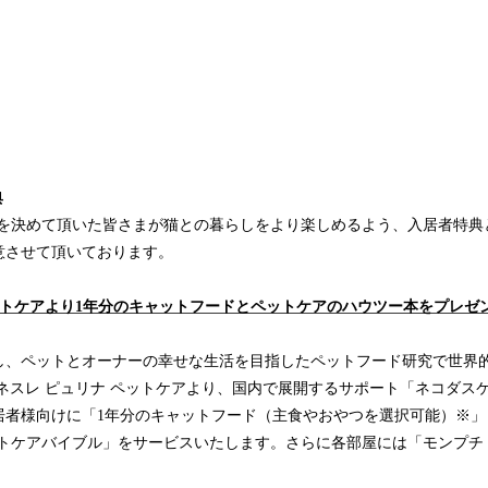
典
に入居を決めて頂いた皆さまが猫との暮らしをより楽しめるよう、入居者特
意させて頂いております。
ットケアより1年分のキャットフードとペットケアのハウツー本をプレゼ
し、ペットとオーナーの幸せな生活を目指したペットフード研究で世界
ネスレ ピュリナ ペットケアより、国内で展開するサポート「ネコダス
居者様向けに「1年分のキャットフード（主食やおやつを選択可能）※」
ットケアバイブル」をサービスいたします。さらに各部屋には「モンプチ