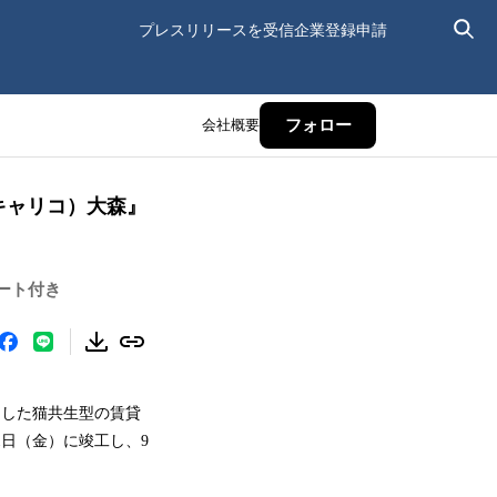
プレスリリースを受信
企業登録申請
会社概要
フォロー
（キャリコ）大森』
ート付き
にした猫共生型の賃貸
月1日（金）に竣工し、9