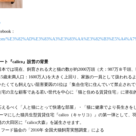
/
ebook：
book.com/%E3%82%AD%E3%83%A3%E3%83%AA%E3%82%B3%E5%A4%A
ト『calico』設営の背景
では現在、飼育される犬と猫の数が約2000万頭（犬：987万８千頭、
15歳未満人口：1600万人)を大きく上回り、家族の一員として扱われる
たくても飼えない阻害要因の1位は「集合住宅に住んでいて禁止されて
住宅の主な顧客である若い世代を中心に「猫と住める賃貸住宅」に潜在
応えるべく「人と猫にとって快適な部屋」・「猫に健康でより長生きを
ーマにした猫共生型賃貸住宅『calico（キャリコ）』の第一弾として、
境の大田区に『calico大森』を誕生させます。
フード協会の「2016年 全国犬猫飼育実態調査」による