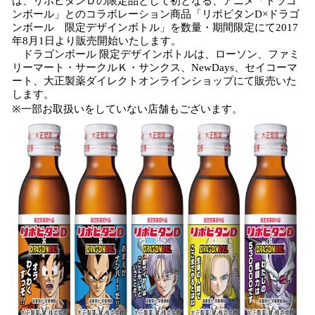
は、リポビタンＤの限定品として初となる、アニメ「ドラゴ
数
ンボール」とのコラボレーション商品「リポビタンD×ドラゴ
を
ンボール 限定デザインボトル」を数量・期間限定にて2017
読
年8月1日より販売開始いたします。
み
ドラゴンボール 限定デザインボトルは、ローソン、ファミ
込
リーマート・サークルＫ・サンクス、NewDays、セイコーマ
み
ート、大正製薬ダイレクトオンラインショップにて販売いた
中
します。
で
※一部お取扱いをしていない店舗もございます。
す