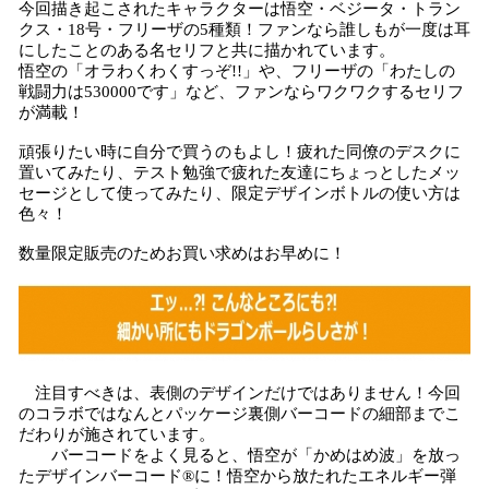
今回描き起こされたキャラクターは悟空・ベジータ・トラン
クス・18号・フリーザの5種類！ファンなら誰しもが一度は耳
にしたことのある名セリフと共に描かれています。
悟空の「オラわくわくすっぞ!!」や、フリーザの「わたしの
戦闘力は530000です」など、ファンならワクワクするセリフ
が満載！
頑張りたい時に自分で買うのもよし！疲れた同僚のデスクに
置いてみたり、テスト勉強で疲れた友達にちょっとしたメッ
セージとして使ってみたり、限定デザインボトルの使い方は
色々！
数量限定販売のためお買い求めはお早めに！
注目すべきは、表側のデザインだけではありません！今回
のコラボではなんとパッケージ裏側バーコードの細部までこ
だわりが施されています。
バーコードをよく見ると、悟空が「かめはめ波」を放っ
たデザインバーコード®に！悟空から放たれたエネルギー弾