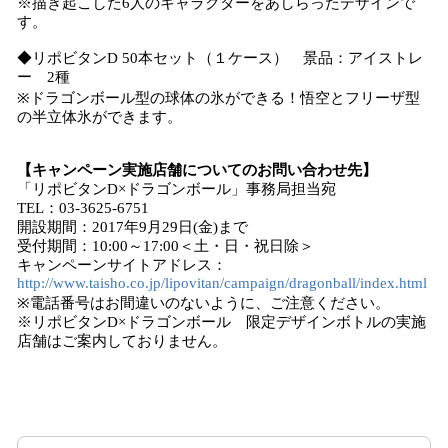
※描き起こした6人のキャラクターをあしらったデザインで
す。
◆リポビタンD 50本セット（１ケース） 景品：アイストレ
ー 2種
※ドラゴンボール型の球体の氷ができる！悟空とフリーザ型
の半立体氷ができます。
【キャンペーン実施店舗についてのお問い合わせ先】
「リポビタンD×ドラゴンボール」事務局担当宛
TEL：03-3625-6751
開設期間：2017年9月29日(金)まで
受付期間：10:00～17:00＜土・日・祝日除＞
キャンペーンサイトアドレス：
http://www.taisho.co.jp/lipovitan/campaign/dragonball/index.html
※電話番号はお間違いのないように、ご注意ください。
※リポビタンD×ドラゴンボール 限定デザインボトルの実施
店舗はご案内しておりません。