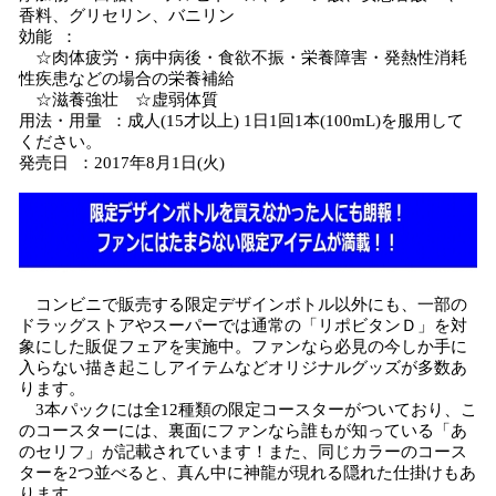
香料、グリセリン、バニリン
効能 ：
☆肉体疲労・病中病後・食欲不振・栄養障害・発熱性消耗
性疾患などの場合の栄養補給
☆滋養強壮 ☆虚弱体質
用法・用量 ：成人(15才以上) 1日1回1本(100mL)を服用して
ください。
発売日 ：2017年8月1日(火)
コンビニで販売する限定デザインボトル以外にも、一部の
ドラッグストアやスーパーでは通常の「リポビタンＤ」を対
象にした販促フェアを実施中。ファンなら必見の今しか手に
入らない描き起こしアイテムなどオリジナルグッズが多数あ
ります。
3本パックには全12種類の限定コースターがついており、こ
のコースターには、裏面にファンなら誰もが知っている「あ
のセリフ」が記載されています！また、同じカラーのコース
ターを2つ並べると、真ん中に神龍が現れる隠れた仕掛けもあ
ります。