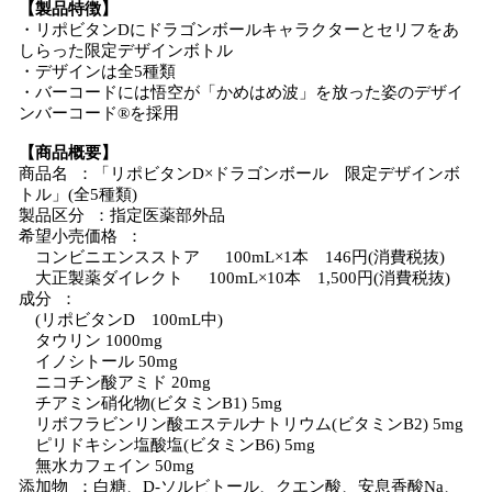
【製品特徴】
・リポビタンDにドラゴンボールキャラクターとセリフをあ
しらった限定デザインボトル
・デザインは全5種類
・バーコードには悟空が「かめはめ波」を放った姿のデザイ
ンバーコード®を採用
【商品概要】
商品名 ：「リポビタンD×ドラゴンボール 限定デザインボ
トル」(全5種類)
製品区分 ：指定医薬部外品
希望小売価格 ：
コンビニエンスストア 100mL×1本 146円(消費税抜)
大正製薬ダイレクト 100mL×10本 1,500円(消費税抜)
成分 ：
(リポビタンD 100mL中)
タウリン 1000mg
イノシトール 50mg
ニコチン酸アミド 20mg
チアミン硝化物(ビタミンB1) 5mg
リボフラビンリン酸エステルナトリウム(ビタミンB2) 5mg
ピリドキシン塩酸塩(ビタミンB6) 5mg
無水カフェイン 50mg
添加物 ：白糖、D-ソルビトール、クエン酸、安息香酸Na、