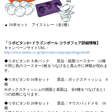
▲ 50本セット アイストレー（全2種）
「リポビタンD×ドラゴンボール コラボフェア詳細情報】
キャンペーンサイトURL：
http://www.taisho.co.jp/lipovitan/campaign/dragonball/
◆リポビタンD ３本パック 景品：紙製コースター 12種
※同じ色のコースター2枚をつなげると真ん中に神龍が現れま
す。
◆リポビタンD 10本セット 景品：ボックスティッシュ 8
種
※ボックスティッシュの側面と底面は、全8種をつなげると1
つの絵柄になります。
◆リポビタンD 20本セット 景品：マウスパッドメモ 10
種