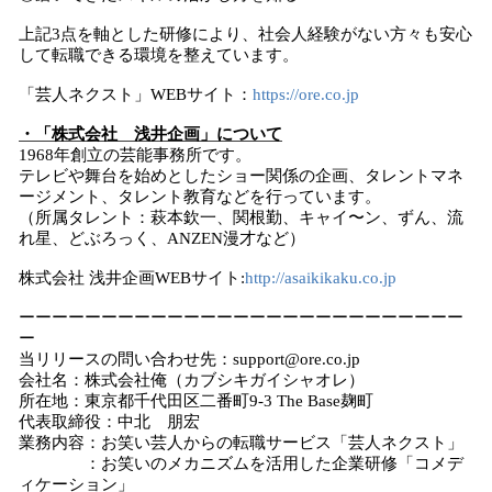
上記3点を軸とした研修により、社会人経験がない方々も安心
して転職できる環境を整えています。
「芸人ネクスト」WEBサイト：
https://ore.co.jp
・「株式会社 浅井企画」について
1968年創立の芸能事務所です。
テレビや舞台を始めとしたショー関係の企画、タレントマネ
ージメント、タレント教育などを行っています。
（所属タレント：萩本欽一、関根勤、キャイ〜ン、ずん、流
れ星、どぶろっく、ANZEN漫才など）
株式会社 浅井企画WEBサイト:
http://asaikikaku.co.jp
ーーーーーーーーーーーーーーーーーーーーーーーーーーー
ー
当リリースの問い合わせ先：support@ore.co.jp
会社名：株式会社俺（カブシキガイシャオレ）
所在地：東京都千代田区二番町9-3 The Base麹町
代表取締役：中北 朋宏
業務内容：お笑い芸人からの転職サービス「芸人ネクスト」
：お笑いのメカニズムを活用した企業研修「コメデ
ィケーション」