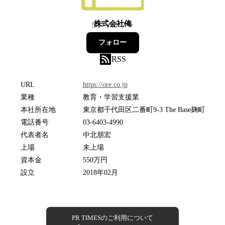
株式会社俺
5
フォロワー
フォロー
RSS
URL
https://ore.co.jp
業種
教育・学習支援業
本社所在地
東京都千代田区二番町9-3 The Base麹町
電話番号
03-6403-4990
代表者名
中北朋宏
上場
未上場
資本金
550万円
設立
2018年02月
PR TIMESのご利用について