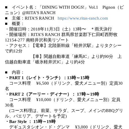
■ イベント名：「DINING WITH DOGS!」Vol.1 Pignon（ピ
ニョン）@RITA’S RANCH
■ 主催：RITA'S RANCH
https://www.ritas-ranch.com
■ 概要：
・開催日時：2018年11月3日（土）13時〜 ＊雨天決行
・開催場所：RITA’S RANCH 群馬県甘楽郡下仁田町西野牧
12154-277 南軽井沢和美リゾート
・アクセス：【電車】北陸新幹線「軽井沢駅」よりタクシー
で約12分
【車】関越自動車道「練馬IC」より約90分 上
信越自動車道「碓氷軽井沢IC」より約4分
■ 内容：
・PART 1（レイト・ランチ）：13時～15時
コース料理 ¥6,500（ドリンク、愛犬メニュー別）定員30
名
・PART 2（アーリー・ディナー）： 17時～19時
コース料理 ¥10,000（ドリンク、愛犬メニュー別）定員
30名
(コース料理は、前菜、サラダ、スープ、メインのBBQグリ
ル、パエリア、デザートを予定)
・Bar Style ： 15時～19時
デギュスタシオン・ド・グンマ ¥3,000（ドリンク、愛犬