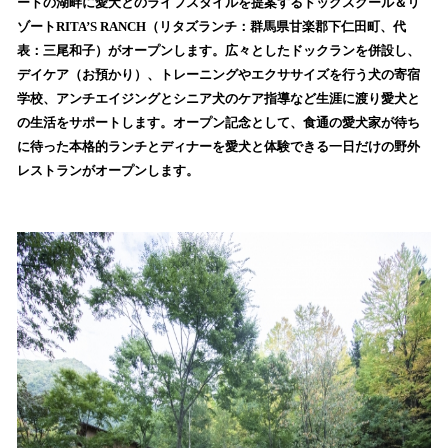
数
ートの湖畔に愛犬とのライフスタイルを提案するドッグスクール＆リ
を
ゾートRITA’S RANCH（リタズランチ：群馬県甘楽郡下仁田町、代
読
表：三尾和子）がオープンします。広々としたドックランを併設し、
み
デイケア（お預かり）、トレーニングやエクササイズを行う犬の寄宿
込
学校、アンチエイジングとシニア犬のケア指導など生涯に渡り愛犬と
み
の生活をサポートします。オープン記念として、食通の愛犬家が待ち
中
で
に待った本格的ランチとディナーを愛犬と体験できる一日だけの野外
す
レストランがオープンします。