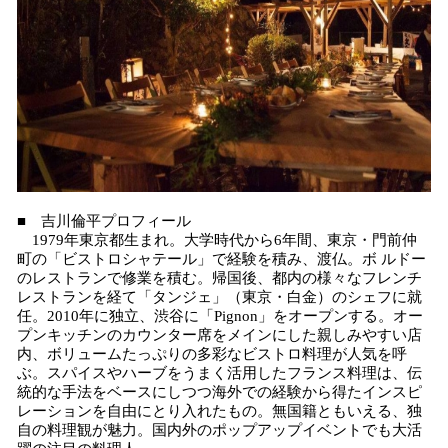
■ 吉川倫平プロフィール
1979年東京都生まれ。大学時代から6年間、東京・門前仲
町の「ビストロシャテール」で経験を積み、渡仏。ボ ルドー
のレストランで修業を積む。帰国後、都内の様々なフレンチ
レストランを経て「タンジェ」（東京・白金）のシェフに就
任。2010年に独立、渋谷に「Pignon」をオープンする。オー
プンキッチンのカウンター席をメインにした親しみやすい店
内、ボリュームたっぷりの多彩なビストロ料理が人気を呼
ぶ。スパイスやハーブをうまく活用したフランス料理は、伝
統的な手法をベースにしつつ海外での経験から得たインスピ
レーションを自由にとり入れたもの。無国籍ともいえる、独
自の料理観が魅力。国内外のポップアップイベントでも大活