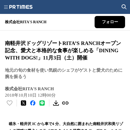
株式会社RITA'S RANCH
フォロー
南軽井沢ドッグリゾートRITA’S RANCHオープン
記念、愛犬と本格的な食事が楽しめる「DINING
WITH DOGS!」11月3日（土）開催
地元の旬の食材を使い気鋭のシェフがゲストと愛犬のために
腕を振るう
株式会社RITA'S RANCH
2018年10月10日 12時00分
い
い
ね
！
碓氷・軽井沢 IC から車で4 分、大自然に囲まれた南軽井沢和美リゾ