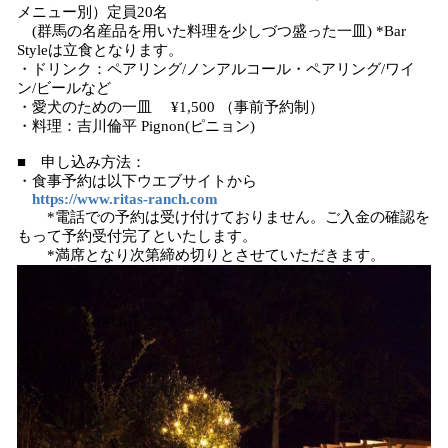
メニュー別）定員20名
(群馬の名産品を用いた料理を少しづつ盛った一皿) *Bar
Styleは立食となります。
・ドリンク：ペアリング/ノンアルコール・ペアリング/ワイ
ン/ビールなど
・愛犬のための一皿 ¥1,500 （事前予約制）
・料理：吉川倫平 Pignon(ピニョン)
■ 申し込み方法：
・食事予約は以下ウエブサイトから
https://www.ritas-ranch.com
*電話での予約は受け付けておりません。ご入金の確認を
もって予約受付完了といたします。
*満席となり次第締め切りとさせていただきます。