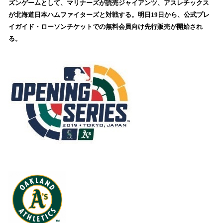
ズンゲームとして、マリナーズが読売ジャイアンツ、アスレチックス
込
が北海道日本ハムファイターズと対戦する。明日19日から、公式プレ
み
イガイド・ローソンチケットでの無料会員向け先行販売が開始され
中
で
る。
す