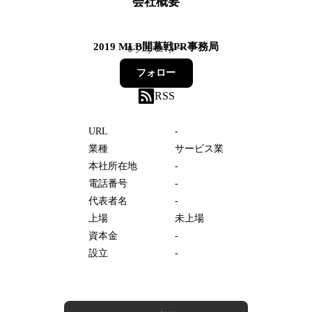
会社概要
2019 MLB開幕戦PR事務局
0
フォロワー
フォロー
RSS
URL
-
業種
サービス業
本社所在地
-
電話番号
-
代表者名
-
上場
未上場
資本金
-
設立
-