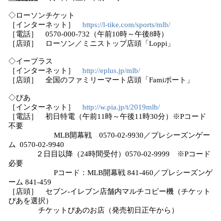
◇ローソンチケット
［インターネット］
https://l-tike.com/sports/mlb/
［電話］ 0570-000-732（午前10時～午後8時）
［店頭］ ローソン／ミニストップ店頭「Loppi」
◇イープラス
［インターネット］
http://eplus.jp/mlb/
［店頭］ 全国のファミリーマート店頭「Famiポート」
◇ぴあ
［インターネット］
http://w.pia.jp/t/2019mlb/
［電話］ 初日特電（午前11時～午後11時30分）※Pコード
不要
MLB開幕戦 0570-02-9930／プレシーズンゲー
ム 0570-02-9940
２日目以降（24時間受付）0570-02-9999 ※Pコード
必要
Pコード：MLB開幕戦 841-460／プレシーズンゲ
ーム 841-459
［店頭］ セブン-イレブン店舗内マルチコピー機（チケット
ぴあを選択）
チケットぴあのお店（発売初日正午から）