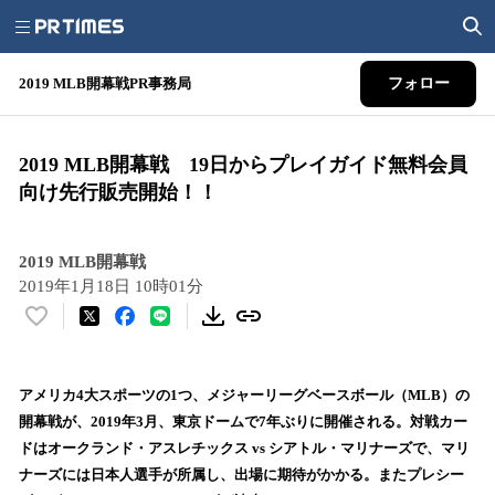
2019 MLB開幕戦PR事務局
フォロー
2019 MLB開幕戦 19日からプレイガイド無料会員
向け先行販売開始！！
2019 MLB開幕戦
2019年1月18日 10時01分
い
い
ね
！
アメリカ4大スポーツの1つ、メジャーリーグベースボール（MLB）の
数
開幕戦が、2019年3月、東京ドームで7年ぶりに開催される。対戦カー
を
ドはオークランド・アスレチックス vs シアトル・マリナーズで、マリ
読
ナーズには日本人選手が所属し、出場に期待がかかる。またプレシー
み