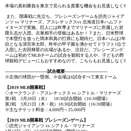
本場の真剣勝負を東京で見られる貴重な機会をお見逃しなく‼
また、開幕戦に先立ち、プレシーズンゲームを読売ジャイア
ンツ vs マリナーズ、アスレチックスvs 北海道日本ハムファ
イターズで実施。巨人には昨季までマリナーズに所属した岩
隈久志が入団。古巣相手の登板はあるか！？また、日米野球
で本塁打を放った岡本和真の打席にも期待だ。日本ハムは2年
目となる清宮幸太郎、昨年の甲子園を沸かせてドラフト1位で
入団した吉田輝星の出場があるか、注目だ。プレシーズンゲ
ームは初めてMLBチームの試合を観戦する人や、子どもの野
球観戦デビューにもおすすめなので、こちらもお見逃しなく‼
-----------------------------試合概要-----------------------------
※左側の球団が一塁側。※会場は6試合すべて東京ドーム
【2019 MLB開幕戦】
◇オークランド・アスレチックス vs シアトル・マリナーズ
第1戦 3月20日（水） 18:30試合開始（16:30開場）
第2戦 3月21日（木・祝）18:30試合開始（16:30開場）
※主なチケット料金：4,000円～25,000円
【2019 MLB開幕戦 プレシーズンゲーム】
◇読売ジャイアンツ vs シアトル・マリナーズ