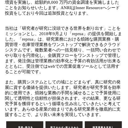
増資を実施し、総額約8,000 万円の資金調達を実施しました
ことをお知らせいたします。ANRIはInner Resourceへシード
投資をしており今回は追加投資となります。
当社は「研究者が研究に没頭できる世界を創り出す」ことを
ミッションとし、2018年9月より「reprua」の提供を開始しま
した。「reprua」は、研究業務における煩雑な購買業務・購
買管理・在庫管理業務をワンストップで解決できるクラウド
システムです。複数業者への一括見積り、一括問い合わせで
やり取りを円滑化し、全購買フローをワンストップで管理し
ます。発注側は管理業務の効率化と予算の有効活用が出来る
とともに、受注側ではwebでの営業促進ツールとして活用す
ることが可能です。
また、購買システムとしての域にとどまらず、真に研究の発
展に資する価値を提供いたします。研究者が研究予算を効率
的に使用でき、煩雑な業務の手間を減せることで予算使用に
関して透明性と信頼性が担保されます。その結果、更なる研
究予算を獲得するという循環を生み出していきたいと考えて
います。あらゆる産業の始まりである研究業界を徹底的に支
援することで、より良い未来を実現していきます。