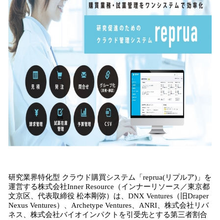
み
込
み
中
で
す
研究業界特化型 クラウド購買システム「reprua(リプルア)」を
運営する株式会社Inner Resource（インナーリソース／東京都
文京区、代表取締役 松本剛弥）は、DNX Ventures（旧Draper
Nexus Ventures）、Archetype Ventures、ANRI、株式会社リバ
ネス、株式会社バイオインパクトを引受先とする第三者割合