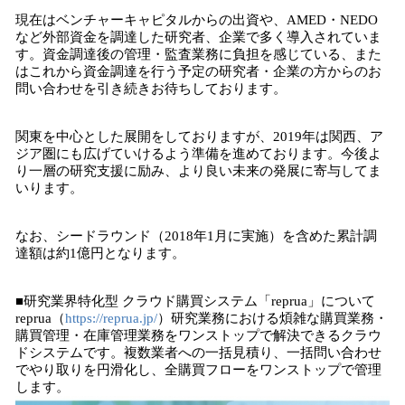
現在はベンチャーキャピタルからの出資や、AMED・NEDO
など外部資金を調達した研究者、企業で多く導入されていま
す。資金調達後の管理・監査業務に負担を感じている、また
はこれから資金調達を行う予定の研究者・企業の方からのお
問い合わせを引き続きお待ちしております。
関東を中心とした展開をしておりますが、2019年は関西、ア
ジア圏にも広げていけるよう準備を進めております。今後よ
り一層の研究支援に励み、より良い未来の発展に寄与してま
いります。
なお、シードラウンド（2018年1月に実施）を含めた累計調
達額は約1億円となります。
■研究業界特化型 クラウド購買システム「reprua」について
reprua（
https://reprua.jp/
）研究業務における煩雑な購買業務・
購買管理・在庫管理業務をワンストップで解決できるクラウ
ドシステムです。複数業者への一括見積り、一括問い合わせ
でやり取りを円滑化し、全購買フローをワンストップで管理
します。