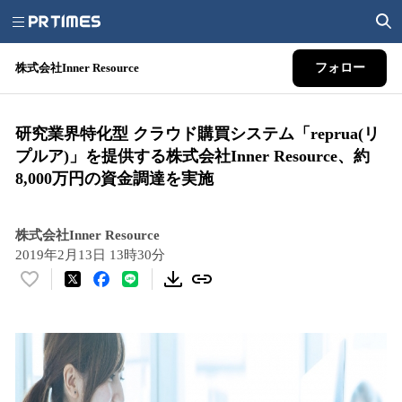
株式会社Inner Resource
フォロー
研究業界特化型 クラウド購買システム「reprua(リ
プルア)」を提供する株式会社Inner Resource、約
8,000万円の資金調達を実施
株式会社Inner Resource
2019年2月13日 13時30分
い
い
ね
！
数
を
読