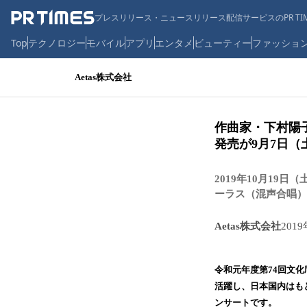
プレスリリース・ニュースリリース配信サービスのPR TIM
Top
テクノロジー
モバイル
アプリ
エンタメ
ビューティー
ファッショ
Aetas株式会社
作曲家・下村陽
発売が9月7日（
2019年10月1
ーラス（混声合唱）
Aetas株式会社
201
令和元年度第74回文
活躍し、日本国内はも
ンサートです。