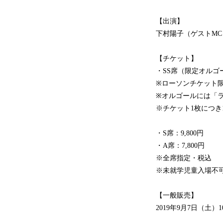
【出演】
下村陽子（ゲストMC
【チケット】
・SS席（限定オルゴー
※ローソンチケット
※オルゴールには「ラ
※チケット1枚につ
・S席：9,800円
・A席：7,800円
※全席指定・税込
※未就学児童入場不
【一般販売】
2019年9月7日（土）1