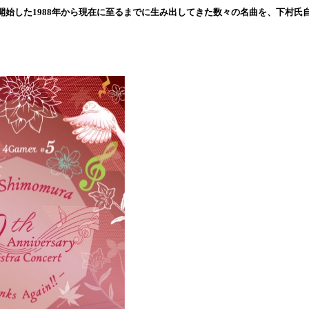
読
開始した1988年から現在に至るまでに生み出してきた数々の名曲を、下村氏
み
込
み
中
で
す