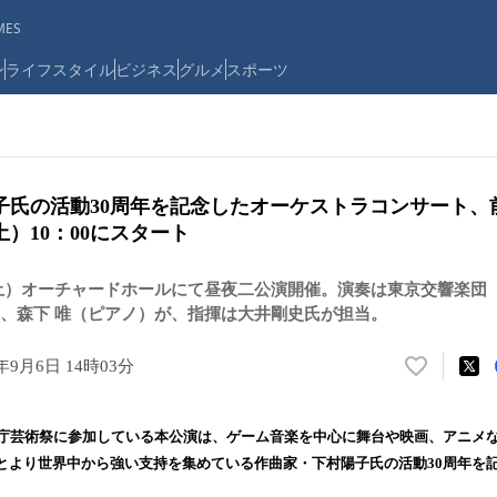
ES
ン
ライフスタイル
ビジネス
グルメ
スポーツ
子氏の活動30周年を記念したオーケストラコンサート、
土）10：00にスタート
9日（土）オーチャードホールにて昼夜二公演開催。演奏は東京交響楽
、森下 唯（ピアノ）が、指揮は大井剛史氏が担当。
9年9月6日 14時03分
い
い
ね
化庁芸術祭に参加している本公演は、ゲーム音楽を中心に舞台や映画、アニメ
！
とより世界中から強い支持を集めている作曲家・下村陽子氏の活動30周年を
数
を