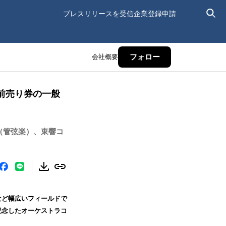
プレスリリースを受信
企業登録申請
会社概要
フォロー
前売り券の一般
団（管弦楽）、東響コ
など幅広いフィールドで
記念したオーケストラコ