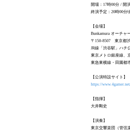
開場：17時00分 / 開
終演予定：20時00分
【会場】
Bunkamura オーチ
〒150-8507 東京都
JR線「渋谷駅」ハチ
東京メトロ銀座線、
東急東横線・田園都市
【公演特設サイト】
https://www.4gamer.net
【指揮】
大井剛史
【演奏】
東京交響楽団（管弦