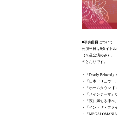
■演奏曲目について
公演当日は9タイト
（※昼公演のみ）、
のとおりです。
・「Dearly Bel
・「日本（リュウ）」
・「ホームタウン ドミ
・「メインテーマ」
・「夜に満ちる律べ」な
・「イン・ザ・ファ
・「MEGALOMANI