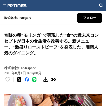
株式会社STARspace
フォロー
奇跡の種"モリンガ"で実現した"食''の近未来コン
セプトが日本の食生活を改善する。新メニュ
ー、"激盛りローストビーフ"を発表した、湘南人
気のダイニング。
株式会社STARspace
2019年8月1日 07時00分
い
い
ね
！
数