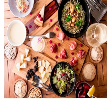
を
読
み
込
み
中
で
す