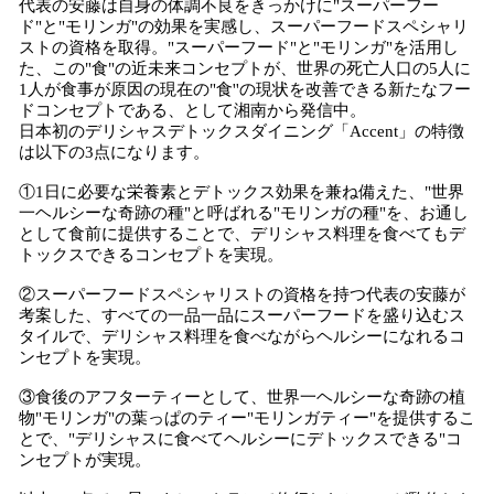
代表の安藤は自身の体調不良をきっかけに"スーパーフー
ド"と"モリンガ"の効果を実感し、スーパーフードスペシャリ
ストの資格を取得。"スーパーフード"と"モリンガ"を活用し
た、この"食"の近未来コンセプトが、世界の死亡人口の5人に
1人が食事が原因の現在の"食''の現状を改善できる新たなフー
ドコンセプトである、として湘南から発信中。
日本初のデリシャスデトックスダイニング「Accent」の特徴
は以下の3点になります。
①1日に必要な栄養素とデトックス効果を兼ね備えた、"世界
一ヘルシーな奇跡の種"と呼ばれる"モリンガの種"を、お通し
として食前に提供することで、デリシャス料理を食べてもデ
トックスできるコンセプトを実現。
②スーパーフードスペシャリストの資格を持つ代表の安藤が
考案した、すべての一品一品にスーパーフードを盛り込むス
タイルで、デリシャス料理を食べながらヘルシーになれるコ
ンセプトを実現。
③食後のアフターティーとして、世界一ヘルシーな奇跡の植
物"モリンガ"の葉っぱのティー"モリンガティー"を提供するこ
とで、"デリシャスに食べてヘルシーにデトックスできる"コ
ンセプトが実現。