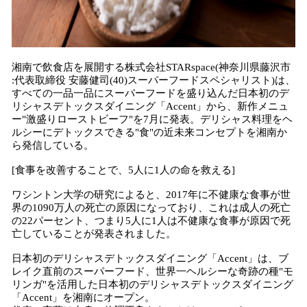
湘南で飲食店を展開する株式会社STARspace(神奈川県藤沢市
:代表取締役 安藤健司(40)スーパーフードスペシャリスト)は、
すべての一品一品にスーパーフードを盛り込んだ日本初のデ
リシャスデトックスダイニング「Accent」から、新作メニュ
ー"激盛りローストビーフ"を7月に発表。デリシャス料理をヘ
ルシーにデトックスできる"食"の近未来コンセプトを湘南か
ら発信している。
[食事を改善することで、5人に1人の命を救える]
ワシントン大学の研究によると、2017年に不健康な食事が世
界の1090万人の死亡の原因になっており、これは成人の死亡
の22パーセント、つまり5人に1人は不健康な食事が原因で死
亡していることが発表されました。
日本初のデリシャスデトックスダイニング「Accent」は、ブ
レイク直前のスーパーフード、世界一ヘルシーな奇跡の種"モ
リンガ"を活用した日本初のデリシャスデトックスダイニング
「Accent」を湘南にオープン。