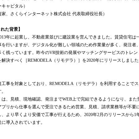
ーキャピタル）
資家、さくらインターネット株式会社 代表取締役社長）
まれた背景】
013年に起業し、不動産業並びに建設業を営んできました。賃貸住宅は
事を行いますが、デジタル化が難しい領域のため作業量が多く、発注者
多く残っています。昨今のVR技術の発展やマッチングサービスのトレン
解決すべく［REMODELA（リモデラ）］を2020年にリリースしまし
】
工事を対象としており、REMODELA（リモデラ）を利用することで
す。
）は、見積、現地確認、発注までWEB上で完結できるようになり、また
アプリから仕事を選んで受注できるため営業、見積、請求業務等が不要
、より早くより安価で工事が行えるため、2020年2月のリリースから1年
社に導入されています。