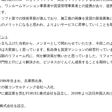
も、ワンルームマンション事業者や賃貸管理事業者との提携があり、提
ます。
・ソフト面での技術革新が進んでおり、施工後の画像を賃貸の新規募集
上のメリットになると思われ、よりよいサービスに昇華していくことを
メント
を立ち上げた当初から、メンターとして関わらせていただき、今回この
事は大変嬉しく思っています。私自身も賃貸マンションの経営行ってい
高額のリフォーム代に、何か解決策が無いかと思っていました。リフォ
専門性とITにより解決され、ビジネスがぐんぐん成長することを期待し
1986年生まれ、兵庫県出身。
その後コンサルティング会社へ入社。
並びに建設業を営むFURUEL株式会社を設立し、2018年より訪日外国人
LA株式会社を設立。