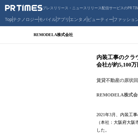
プレスリリース・ニュースリリース配信サービスのPR TIM
Top
テクノロジー
モバイル
アプリ
エンタメ
ビューティー
ファッショ
REMODELA株式会社
内装工事のクラウ
会社が約5,10
賃貸不動産の原状回
REMODELA株式
2021年3月、内装工
（本社：大阪府大阪市
した。