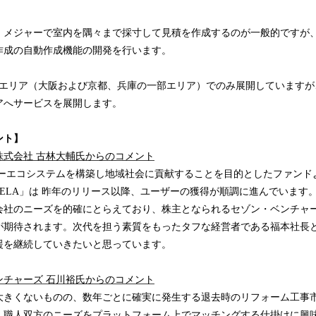
、メジャーで室内を隅々まで採寸して見積を作成するのが一般的ですが
作成の自動作成機能の開発を行います。
関西エリア（大阪および京都、兵庫の一部エリア）でのみ展開しています
アへサービスを展開します。
ント】
株式会社 古林大輔氏からのコメント
ャーエコシステムを構築し地域社会に貢献することを目的としたファンド
DELA」は 昨年のリリース以降、ユーザーの獲得が順調に進んでいます
会社のニーズを的確にとらえており、株主となられるセゾン・ベンチャ
期待されます。次代を担う素質をもったタフな経営者である福本社長とR
援を継続していきたいと思っています。
ンチャーズ 石川裕氏からのコメント
大きくないものの、数年ごとに確実に発生する退去時のリフォーム工事
・職人双方のニーズをプラットフォーム上でマッチングする仕掛けに興