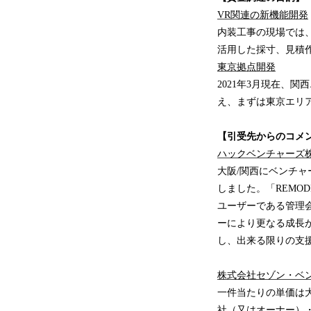
VR関連の新機能開発
内装工事の現場では
活用した採寸、見積
東京拠点開発
2021年3月現在、
え、まずは東京エリ
【引受先からのコメ
ハックベンチャーズ
大阪/関西にベンチ
しました。「REMO
ユーザーである管理
ーにより更なる成長が
し、出来る限りの支
株式会社セゾン・ベ
一件当たりの単価は
社（又はオーナー）