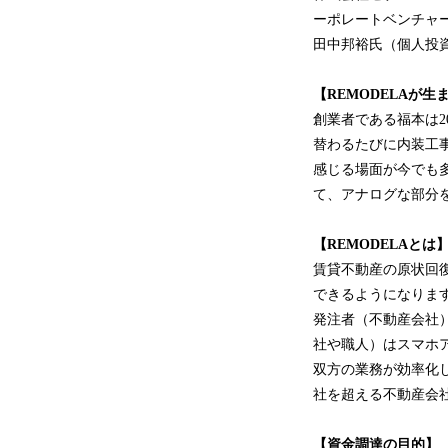
ーポレートベンチャ
田中邦裕氏（個人投
【REMODELAが生
創業者である福本は2
替わるたびに内装工
感じる場面が今でも
て、アナログな部分を
【REMODELAとは
賃貸不動産の原状回復
できるようになりま
発注者（不動産会社
社や職人）はスマホ
双方の業務が効率化し
社を超える不動産会
【資金調達の目的】