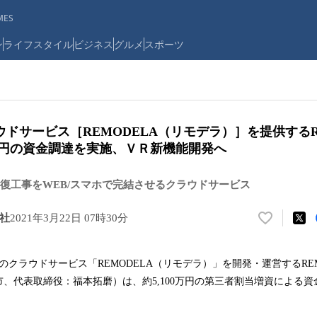
ES
ン
ライフスタイル
ビジネス
グルメ
スポーツ
ドサービス［REMODELA（リモデラ）］を提供するR
0万円の資金調達を実施、ＶＲ新機能開発へ
復工事をWEB/スマホで完結させるクラウドサービス
会社
2021年3月22日 07時30分
い
い
ね
事のクラウドサービス「REMODELA（リモデラ）」を開発・運営するRE
！
、代表取締役：福本拓磨）は、約5,100万円の第三者割当増資による
数
を
読