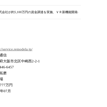
株式会社が約5,100万円の資金調達を実施、ＶＲ新機能開発へ
://service.remodela.jp/
通信
府大阪市北区中崎西2-2-1
446-6457
拓磨
場
777万円
0年07月