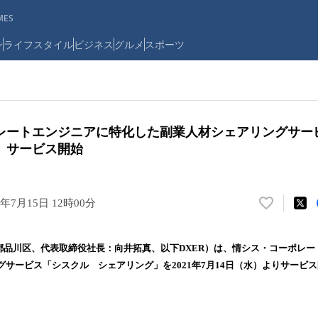
ES
ン
ライフスタイル
ビジネス
グルメ
スポーツ
レートエンジニアに特化した副業人材シェアリングサー
、サービス開始
1年7月15日 12時00分
い
い
ね
京都品川区、代表取締役社長：向井拓真、以下DXER）は、情シス・コーポレ
！
サービス「シスクル シェアリング」を2021年7月14日（水）よりサービ
数
を
読
み