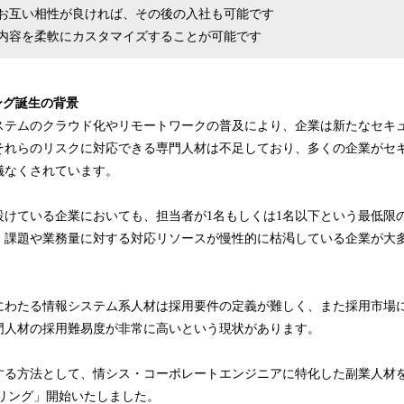
お互い相性が良ければ、その後の入社も可能です
内容を柔軟にカスタマイズすることが可能です
ング誕生の背景
ステムのクラウド化やリモートワークの普及により、企業は新たなセキ
それらのリスクに対応できる専門人材は不足しており、多くの企業がセ
儀なくされています。
設けている企業においても、担当者が1名もしくは1名以下という最低限
、課題や業務量に対する対応リソースが慢性的に枯渇している企業が大
にわたる情報システム系人材は採用要件の定義が難しく、また採用市場
門人材の採用難易度が非常に高いという現状があります。
する方法として、情シス・コーポレートエンジニアに特化した副業人材
アリング」開始いたしました。