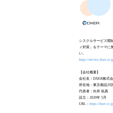
シスクルサービス開始に
ィ対策」をテーマに
い。
https://service.dxer.co.
【会社概要】
会社名：DXER株式
所在地：東京都品川区東
代表者：向井 拓真
設立：2020年 5月
URL：
https://dxer.co.j