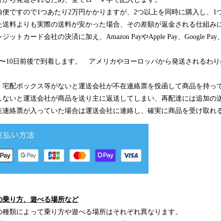
便ですので1つあたり2万円かかりますが、2つ以上を同時に購入し、1
た送料よりも実際の送料が安かった場合、その差額が返金される仕組み
トカード会社の決済に加え、Amazon PayやApple Pay、Google 
間〜10日前後で到着します。 アメリカやヨーロッパから発送されるわ
、宅配ボックス等がないと運送会社が不在連絡票を投函して商品を持っ
しないと運送会社が商品を送り主に返送してしまい、再配達には追加の
在連絡票が入っていた場合は運送会社に連絡し、確実に商品を受け取れ
の乗り方、遊べる場所など
の種類によって乗り方や遊べる場所はそれぞれ異なります。