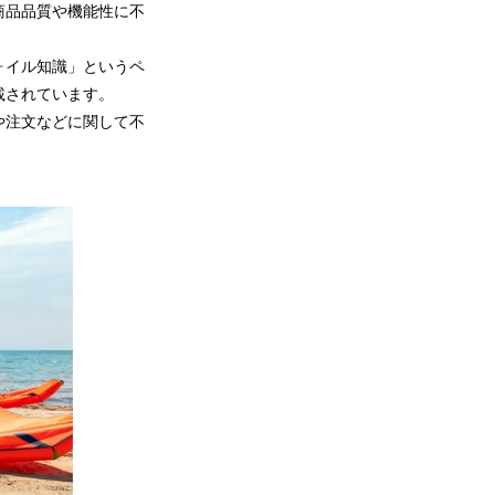
商品品質や機能性に不
ォイル知識」というペ
載されています。
や注文などに関して不