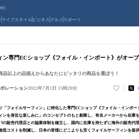
ES
ン
ライフスタイル
ビジネス
グルメ
スポーツ
ィン専門ECショップ《フォイル・インポート》がオー
0商品以上の品揃えからあなたにピッタリの商品を選ぼう！
ポレーション
2022年7月1日 15時29分
い
い
ね
ツ「フォイルサーフィン」に特化した専門ECショップ《フォイル・インポー
！
ィンを身近な楽しみに」のコンセプトのもと創業し、有名メーカーから在庫
数
パの販売代理店との協業体制を確立し、国内に在庫を持たずに海外の販売代
を
読
物流コストを削減し、日本の皆様にどこよりも安くフォイルサーフィンを提
み