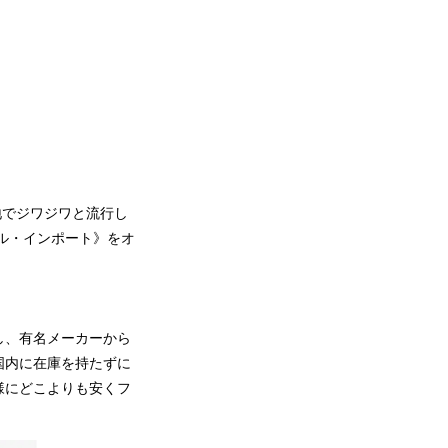
地でジワジワと流行し
ル・インポート》をオ
し、有名メーカーから
国内に在庫を持たずに
様にどこよりも安くフ