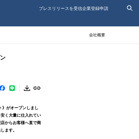
プレスリリースを受信
企業登録申請
会社概要
プン
ト》がオープンしまし
を安く大量に仕入れてい
理店からお客様へ直で商
供します。