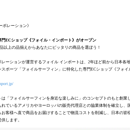
込
み
中
で
ーポレーション》
す
門ECショップ
《
フォイル・インポート
》
がオープン
商品以上の品揃えからあなたにピッタリの商品を選ぼう！
ポレーションが運営するフォイル インポートは、2年ほど前から日本各
ンスポーツ「フォイルサーフィン」に特化した専門ECショップ《フォイ
。
mport.jp/
トは「フォイルサーフィンを身近な楽しみに」のコンセプトのもと創業
入れているアメリカやヨーロッパの販売代理店との協業体制を確立し、
らお客様へ直で商品をお届けすることで物流コストを削減し、日本の皆
提供します。