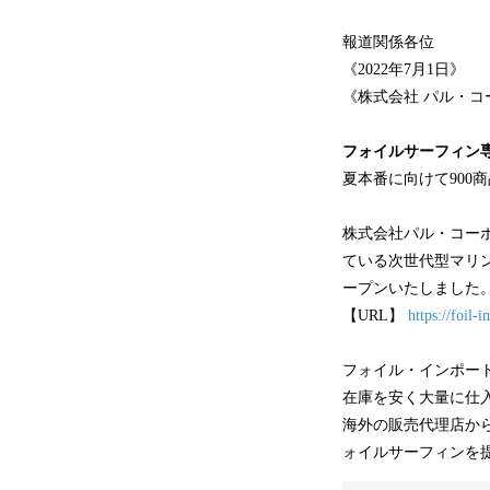
報道関係各位
《2022年7月1日》
《株式会社 パル・コ
フォイルサーフィン専
夏本番に向けて900
株式会社パル・コー
ている次世代型マリ
ープンいたしました
【URL】
https://foil-i
フォイル・インポー
在庫を安く大量に仕
海外の販売代理店か
ォイルサーフィンを