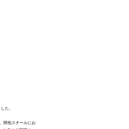
ました。
中、関包スチールにお