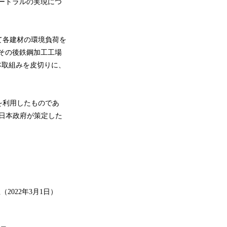
ュートラルの実現につ
て各建材の環境負荷を
その後鉄鋼加工工場
本取組みを皮切りに、
2を利用したものであ
、日本政府が策定した
2022年3月1日）