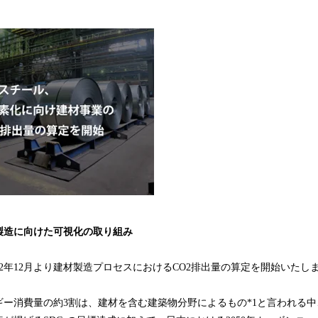
み
込
み
中
で
す
製造に向けた可視化の取り組み
22年12月より建材製造プロセスにおけるCO2排出量の算定を開始いたし
ギー消費量の約3割は、建材を含む建築物分野によるもの*1と言われる