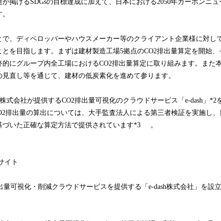
が掲げるSDGsの目標達成に加えて、日本における2050年カーボンニ
す。
とで、ディベロッパーやハウスメーカー等のクライアント企業様に対し
ことを目指します。まずは建材製造工場5拠点のCO2排出量算定を開始、
終的にグループ内全工場におけるCO2排出量算定に取り組みます。また
の見直し等を通じて、建材の低炭素化を進めて参ります。
sh株式会社が提供するCO2排出量可視化のクラウドサービス「e-dash」*
でのCO2排出量の算出については、大手監査法人による第三者検証を実施し
基づいた正確な算定方法で提供されています*3 。
ブサイト
排出量可視化・削減クラウドサービスを提供する「e-dash株式会社」を設立（