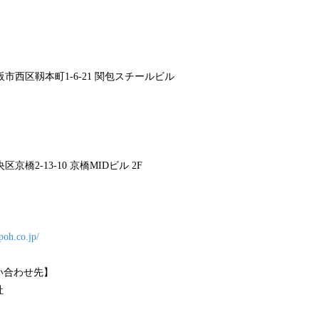
府大阪市西区靱本町1-6-21 関包スチールビル
央区京橋2-13-10 京橋MIDビル 2F
poh.co.jp/
い合わせ先】
社