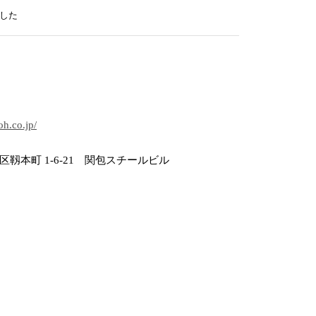
した
h.co.jp/
靱本町 1-6-21 関包スチールビル