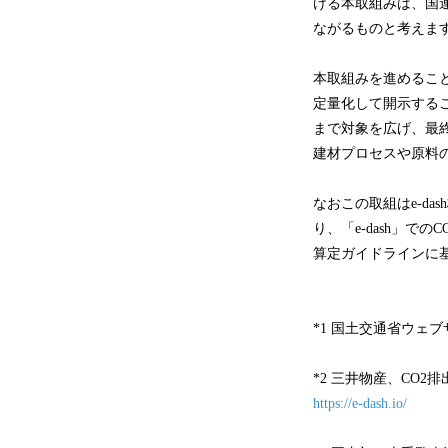
ける本取組みは、国連
ながるものと考えま
本取組みを進めるこ
定量化して開示する
まで対象を広げ、最
建材プロセスや原料
なおこの取組はe-da
り、「e-dash」
算定ガイドラインに
*1 国土交通省ウェ
*2 三井物産、CO2
https://e-dash.io/