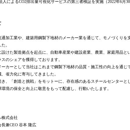
法人によるCO2排出量可視化サービスの第三者検証を実施（2022年6月3
て
流通加工業や、建築用鋼製下地材のメーカー業を通じて、モノづくりを
した。
に設けた製造拠点を起点に、自動車産業や建設産業、農業、家庭用品と
ラスのシェアを獲得しております。
メーカーとして当社はこれまで鋼製下地材の品質・施工性の向上を通じ
減、省力化に寄与してきました。
続き、「創造と挑戦」をモットーに、存在感のあるスチールセンターと
球環境の保全と向上に敬意をもって配慮し、行動いたします。
ル株式会社
長兼CEO 谷本 隆広