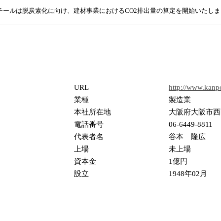
チールは脱炭素化に向け、建材事業におけるCO2排出量の算定を開始いたしま
URL
http://www.kanpo
業種
製造業
本社所在地
大阪府大阪市西区
電話番号
06-6449-8811
代表者名
谷本 隆広
上場
未上場
資本金
1億円
設立
1948年02月