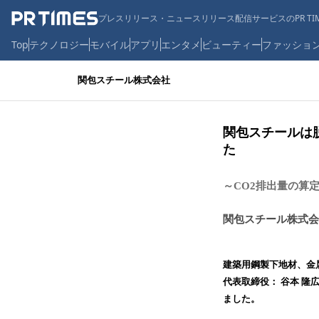
プレスリリース・ニュースリリース配信サービスのPR TIM
Top
テクノロジー
モバイル
アプリ
エンタメ
ビューティー
ファッショ
関包スチール株式会社
関包スチールは
た
～CO2排出量の算
関包スチール株式会
建築用鋼製下地材、金
代表取締役： 谷本 隆
ました。