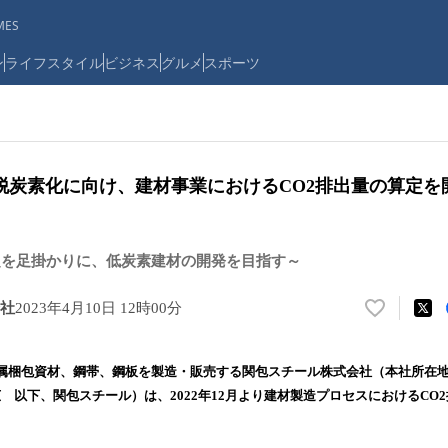
ES
ン
ライフスタイル
ビジネス
グルメ
スポーツ
脱炭素化に向け、建材事業におけるCO2排出量の算定を
定を足掛かりに、低炭素建材の開発を目指す～
社
2023年4月10日 12時00分
い
い
ね
属梱包資材、鋼帯、鋼板を製造・販売する関包スチール株式会社（本社所在地
！
広 以下、関包スチール）は、2022年12月より建材製造プロセスにおけるCO
数
を
読