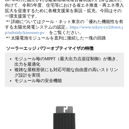
向けて、令和5年度、住宅等における省エネ推進・再エネ導入
拡大を促進するために各種支援策を新設・拡充。今回はその
一環支援策です。
*² 詳細についてはクール・ネット東京の「優れた機能性を有
する太陽光発電システムの認定」
https://www.tokyo-co2down.j
p/subsidy/kinousei-pv
をご覧ください。
*³ 太陽電池モジュールを直列に接続した一塊の回路
ソーラーエッジ パワーオプティマイザの特徴
モジュール毎のMPPT（最大出力点追従制御）が働き、
出力を最適化
複雑な屋根形状にも対応可能な自由度の高いストリン
グ設計を実現
モジュール毎の安全機能