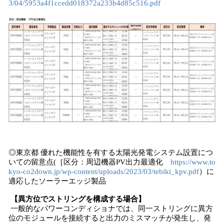
3/04/5953a4f1ccedd018372a233b4d85c516.pdf
◎東京都 優れた機能性を有する太陽光発電システム設置につ
いての留意点(［区分：周辺機器PV出力最適化
https://www.to
kyo-co2down.jp/wp-content/uploads/2023/03/tebiki_kpv.pdf
）に
適応したソーラーエッジ製品
【異方位でストリングを構成する場合】
一般的なパワーコンディショナでは、同一ストリングに異方
位のモジュールを接続すると出力のミスマッチが発生し、発