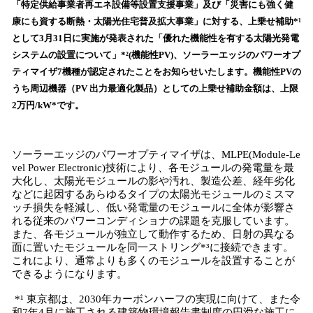
「特定供給事業者再エネ設備等設置支援事業」及び「災害にも強く健
み
康にも資する断熱・太陽光住宅普及拡大事業」に対する、上乗せ補助*¹
込
として3月31日に実施が発表された「優れた機能性を有する太陽光発電
み
システムの設置について」*²(機能性PV)、ソーラーエッジのパワーオプ
中
で
ティマイザ7機種が認定されたことをお知らせいたします。機能性PVの
す
うち周辺機器（PV 出力最適化製品）としての上乗せ補助金額は、上限
2万円/kW*です。
ソーラーエッジのパワーオプティマイザは、MLPE(Module-Le
vel Power Electronic)技術により、各モジュールの発電量を最
大化し、太陽光モジュールの影や汚れ、製造公差、経年劣化
などに起因するあらゆるタイプの太陽光モジュールのミスマ
ッチ損失を軽減し、低い発電量のモジュールに全体が影響さ
れる従来のパワーコンディショナの課題を克服しています。
また、各モジュールが独立して動作するため、日射の異なる
面に置いたモジュールを同一ストリング*³に接続できます。
これにより、通常よりも多くのモジュールを設置することが
できるようになります。
*¹ 東京都は、2030年カーボンハーフの実現に向けて、また令
和7年4月に施工される建築物環境報告書制度の円滑な施工に