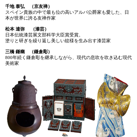
千地 泰弘 （京友禅）
スペイン貴族の中で最も位の高いアルバ公爵家も愛した、日
本が世界に誇る友禅作家
松本 達弥 （漆芸）
日本伝統漆芸展文部科学大臣賞受賞。
塗りと研ぎを繰り返し美しい紋様を生み出す漆芸家
三橋 鎌幽 （鎌倉彫）
800年続く鎌倉彫を継承しながら、現代の息吹を吹き込む現代
美術家