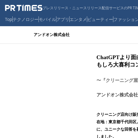
プレスリリース・ニュースリリース配信サービスのPR TIM
Top
テクノロジー
モバイル
アプリ
エンタメ
ビューティー
ファッショ
アンドオン株式会社
ChatGPTよ
もしろ大喜利コ
〜『クリーニング屋
アンドオン株式会社
クリーニング店向け販
在地：東京都千代田区
に、ユニークな回答を
しました。