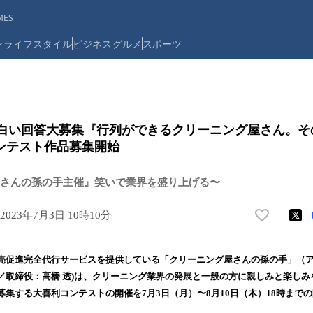
ES
ン
ライフスタイル
ビジネス
グルメ
スポーツ
り面白い回答大募集『行列ができるクリーニング屋さん。
ンテスト作品募集開始
さんの孫の手主催』笑いで業界を盛り上げる〜
2023年7月3日 10時10分
い
い
ね
売促進完全代行サービスを提供している「クリーニング屋さんの孫の手」（
！
／取締役：高橋 透)は、クリーニング業界の発展と一般の方に親しみと楽しみ
数
募集する大喜利コンテストの開催を7月3日（月）〜8月10日（木）18時まで
を
読