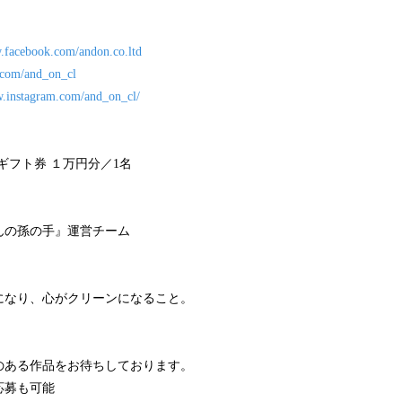
.facebook.com/andon.co.ltd
r.com/and_on_cl
w.instagram.com/and_on_cl/
nギフト券 １万円分／1名
んの孫の手』運営チーム
になり、心がクリーンになること。
のある作品をお待ちしております。
応募も可能