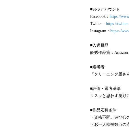
■SNSアカウント
Facebook：
https://www
Twitter：
https://twitte
Instagram：
https://ww
■入選賞品
優秀作品賞：Amazo
■選考者
『クリーニング屋さ
■評価・選考基準
クスッと思わず笑顔
■作品応募条件
・資格不問。遊び心
・お一人様複数点の