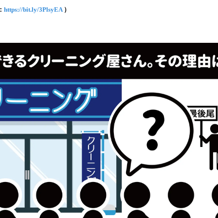
み
：
https://bit.ly/3PlsyEA
）
込
み
中
で
す