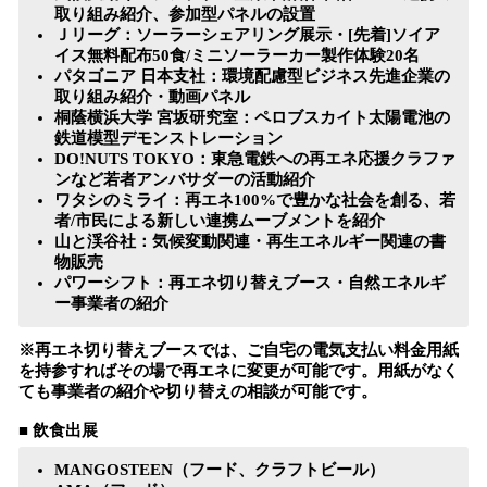
取り組み紹介、参加型パネルの設置
Ｊリーグ：ソーラーシェアリング展示・[先着]ソイア
イス無料配布50食/ミニソーラーカー製作体験20名
パタゴニア 日本支社：環境配慮型ビジネス先進企業の
取り組み紹介・動画パネル
桐蔭横浜大学 宮坂研究室：ペロブスカイト太陽電池の
鉄道模型デモンストレーション
DO!NUTS TOKYO：東急電鉄への再エネ応援クラファ
ンなど若者アンバサダーの活動紹介
ワタシのミライ：再エネ100%で豊かな社会を創る、若
者/市民による新しい連携ムーブメントを紹介
山と渓谷社：気候変動関連・再生エネルギー関連の書
物販売
パワーシフト：再エネ切り替えブース・自然エネルギ
ー事業者の紹介
※再エネ切り替えブースでは、ご自宅の電気支払い料金用紙
を持参すればその場で再エネに変更が可能です。用紙がなく
ても事業者の紹介や切り替えの相談が可能です。
■ 飲食出展
MANGOSTEEN（フード、クラフトビール）