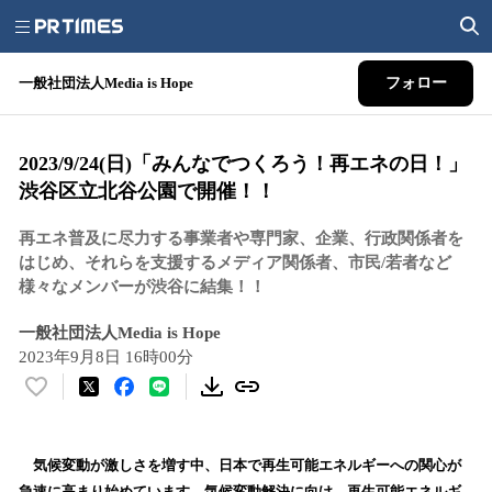
一般社団法人Media is Hope
フォロー
2023/9/24(日)「みんなでつくろう！再エネの日！」
渋谷区立北谷公園で開催！！
再エネ普及に尽力する事業者や専門家、企業、行政関係者を
はじめ、それらを支援するメディア関係者、市民/若者など
様々なメンバーが渋谷に結集！！
一般社団法人Media is Hope
2023年9月8日 16時00分
い
い
ね
！
気候変動が激しさを増す中、日本で再生可能エネルギーへの関心が
数
急速に高まり始めています。気候変動解決に向け、再生可能エネルギ