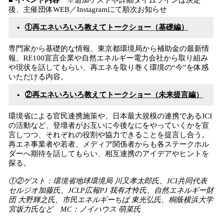
■ イベント内容
※追加ゲストや詳細タイムラインは決定
後、主催団体WEB／Instagramにて順次お知らせ
①再エネいろいろ教えてトークショー（基礎編）
専門家から基礎的な情報、東京都環境局から補助金の最新情
報、RE100宣言企業や自然エネルギー電力会社から取り組み
や現状を話してもらい、再エネを取り巻く環境の“今”を体感
いただける内容。
②再エネいろいろ教えてトークショー（未来提言編）
環境省による官民連携施策や、日本最大規模の連携であるJCI
の活動など、登壇者がお互いに今後なにをやっていくかを宣
言しつつ、それぞれの役割や協力できることを提言し合う。
再エネ事業者や若者、メディア関係者からも各ステークホル
ダーへ期待を話してもらい、相互連携のアイデアやヒントを
探る。
①②ゲスト：環境省地球環境局 川又孝太郎氏、JCI共同代表
セルジオ加藤氏、JCLP広報PJ 我有才怜氏、自然エネルギー財
団 大野輝之氏、市民エネルギーちば 東光弘氏、桐蔭横浜大学
宮坂力氏など MC：ノイハウス 萌菜氏