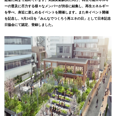
を
ーの普及に尽力する様々なメンバーが渋谷に結集し、再生エネルギー
読
を学べ、身近に楽しめるイベントを開催します。また本イベント開催
み
を記念し、9月24日を「みんなでつくろう再エネの日」として日本記念
込
日協会にて認定、登録しました。
み
中
で
す