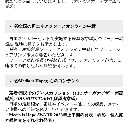
展望などを語っていただきます。（
テレ朝アナウンサー山口
豊氏
）
④全国の再エネアクターとオンライン中継
・再エネ100パーセントで実施する
岐阜県中津川のソーラー武
道館
現地の様子をお伝えします。
・
福島二本松営農ソーラー
にオンライン中継してソーラーシ
ェアリング事例を報告いただきます。
・
Ｊリーグ執行役員 辻井隆行氏（サステナビリティ担当）
に
地域での取り組みや展望を伺います。
⑤Media is Hopeからのコンテンツ
・若者/市民でのディスカッション（
FFFオーガナイザー 黒部
睦氏／DO!NUTS TOKYO 阪田留菜氏
）
日頃の活動紹介、番組やイベントを通しての感想、メディ
ア連携への期待をお話しいただきます。
・Media is Hope AWARD 2023年上半期の発表・表彰（個人賞
と媒体賞をそれぞれ発表）