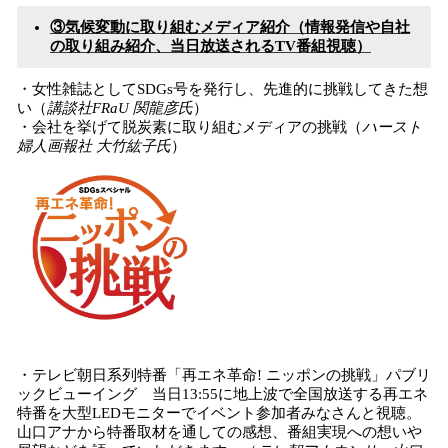
③気候変動に取り組むメディア紹介（情報発信や自社
の取り組み紹介、当日放送されるTV番組視聴）
・女性雑誌としてSDGs号を発行し、先進的に挑戦してきた想
い（
講談社FRaU 関龍彦氏
）
・会社を挙げて脱炭素に取り組むメディアの挑戦（
ハースト
婦人画報社 大竹紘子氏
）
・テレビ朝日系列特番「再エネ革命! ニッポンの挑戦」パブリ
ックビューイング 当日13:55に地上波で全国放送する再エネ
特番を大型LEDモニターでイベント参加者みなさんと視聴。
山口アナから特番取材を通しての感想、番組実現への想いや