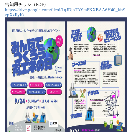
告知用チラシ（PDF）
https://drive.google.com/file/d/1qJDjpTAYmFKXBAA6H40_kis9
zpXzIlyK/