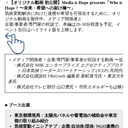
・【オリジナル動画 初公開】Media is Hope presents「Who is
Hope ? 〜未来・希望への架け橋〜」
気候変動解決に向けた連携や希望を可視化するために、オリ
ジナル動画を製作中。メディア関係者と
企業/事業者/専門家の対談で、本編は20-30分程度を予定。イ
ベント当日はハイライト版を上映します。
＜メディア関係者 × 企業/専門家/事業者が対談する動画 〜近
・株式会社 NHK エンタープライズ エグゼクティブプロデュ
× 日本気候リーダーズパートナーシップ (JCLP) 共同代表
・株式会社講談社 FRaUweb 編集長 新町真弓氏 × 東京大
多氏
・株式会社テレビ朝日 山口豊氏 × 市民エネルギーちば株式会
■ ブース出展
東京都環境局：太陽光パネルや蓄電池の補助金や東京
都の取り組み紹介
気候変動イニシアチブ：企業/自治体/団体/ NGO連携の