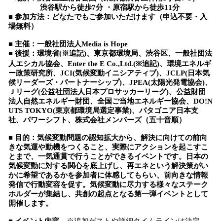
渋谷駅から徒歩7分 ・原宿駅から徒歩11分
■ 参加方法：どなたでもご参加いただけます（申込不要・入
場無料）
■ 主催：一般社団法人Media is Hope
■ 後援：環境省(※追記)、東京都環境局、渋谷区、一般社団法
人エシカル協会、Enter the E Co.,Ltd.(※追記)、環境エネルギ
ー政策研究所、JCI(気候変動イニシアティブ)、JCLP(日本気
候リーダーズ・パートナーシップ)、JPEA(太陽光発電協会)、
Ｊリーグ(公益社団法人日本プロサッカーリーグ)、公益財団
法人自然エネルギー財団、全国ご当地エネルギー協会、DO!N
UTS TOKYO(東京都環境局選定事業)、パタゴニア日本支
社、パワーシフト、株式会社メンバーズ（五十音順）
■ 目的：気候変動問題の認知拡大から、解決に向けての前向
きな気運や動機をつくること、実際にアクションを起こすこ
とまで、一気通貫で行うことができるイベントです。日本の
気候変動に対する関心を底上げし、再エネという解決策がい
かに希望であるかを参加者に体感してもらい、前向きな情報
発信で行動変容を促す。気候変動に尽力する様々なステーク
ホルダーが集結し、共創の起点となる第一弾イベントとして
開催します。