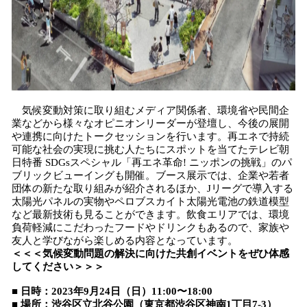
気候変動対策に取り組むメディア関係者、環境省や民間企
業などから様々なオピニオンリーダーが登壇し、今後の展開
や連携に向けたトークセッションを行います。再エネで持続
可能な社会の実現に挑む人たちにスポットを当てたテレビ朝
日特番 SDGsスペシャル「再エネ革命! ニッポンの挑戦」のパ
ブリックビューイングも開催。ブース展示では、企業や若者
団体の新たな取り組みが紹介されるほか、Jリーグで導入する
太陽光パネルの実物やペロブスカイト太陽光電池の鉄道模型
など最新技術も見ることができます。飲食エリアでは、環境
負荷軽減にこだわったフードやドリンクもあるので、家族や
友人と学びながら楽しめる内容となっています。
＜＜＜気候変動問題の解決に向けた共創イベントをぜひ体感
してください＞＞＞
■ 日時：2023年9月24日（日）11:00〜18:00
■ 場所：渋谷区立北谷公園（東京都渋谷区神南1丁目7-3）