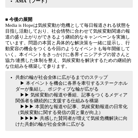
AMA（フード）
■ 今後の展開
Media is Hopeは気候変動が危機として毎日報道される状態を
目指し活動しており、社会情勢に合わせて気候変動関連の報
道の盛り上がりができるよう継続的なキャンペーンを実施し
ています。問題の本質と具体的な解決策を一緒に提示し、行
動変容の機会をつくる今回のようなイベントも毎年開催して
いく。本イベントをきっかけに各界イニシアチブの皆さんと
協力/連携した体制を整え、気候変動を解決するための継続的
な仕組みを構築して参ります。
共創の輪が社会全体に広がるまでのステップ
▶︎ 本イベントを機会に各界を牽引するステークホル
ダーが集結し、ポジティブな輪が広がる
▶︎▶︎ 気候変動の報道や番組、記事をつくるメディア
関係者を継続的に支援する仕組みを構築
▶︎▶︎▶︎ 本質的な報道や記事、気候変動報道の日常化
（気候変動に関する発信の質と量が向上）
▶︎▶︎▶︎▶︎ 共感した賛同者が増えて気候危機解決に向
けた共創の輪が社会全体に広がる