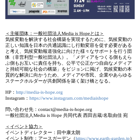
＜主催団体：一般社団法人Media is Hopeとは＞
気候変動を解決する社会構築を実現するために、気候変動の
正しい知識を日本の共通認識にし行動変容を促す必要がある
と考え、気候変動報道強化に向けた様々なサポートを行う団
体（非営利型一般社団法人）。「メディアをつくる側もえら
ぶ側もお互いに責任を持ち、公平で公正かつ自由なメディア
と持続可能な社会の構築」をビジョンに掲げ、気候変動の本
質的な解決に向かうため、メディアや市民、企業やあらゆる
ステークホルダーが共創関係を築く架け橋となる。
HP：
http://media-is-hope.org
Instagram：
https://www.instagram.com/mediaishope
問い合わせ先：contact@media-is-hope.org
一般社団法人Media is Hope 共同代表 西田吉蔵/名取由佳 宛
＜イベント協力＞
イベントディレクター：田中康太朗
イベント制作：アースガーデン（
https://www.earth-garden.jp
）